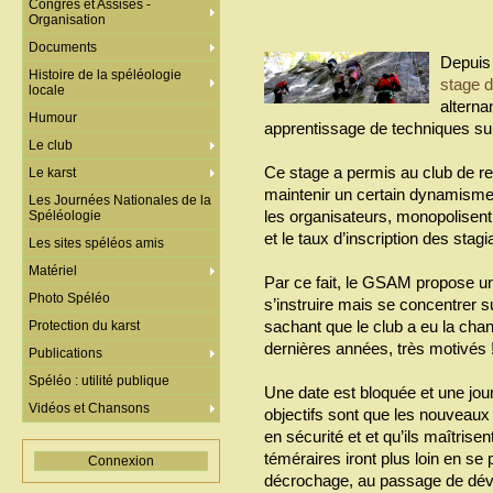
Congrès et Assises -
Organisation
Documents
Depuis
Histoire de la spéléologie
stage d
locale
alterna
Humour
apprentissage de techniques sur 
Le club
Ce stage a permis au club de r
Le karst
maintenir un certain dynamism
Les Journées Nationales de la
les organisateurs, monopolise
Spéléologie
et le taux d’inscription des stag
Les sites spéléos amis
Matériel
Par ce fait, le GSAM propose une
Photo Spéléo
s’instruire mais se concentrer s
sachant que le club a eu la cha
Protection du karst
dernières années, très motivés 
Publications
Spéléo : utilité publique
Une date est bloquée et une jou
Vidéos et Chansons
objectifs sont que les nouveaux
en sécurité et et qu’ils maîtris
téméraires iront plus loin en se
Connexion
décrochage, au passage de dévi