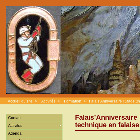
Accueil du site
>
Activités
>
Formation
>
Falais’Anniversaire ! Stage (i
Falais’Anniversaire 
Contact
technique en falaise
Activités
Agenda