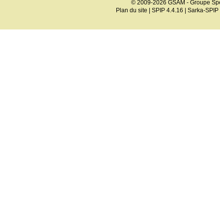
© 2009-2026 GSAM - Groupe Spé
Plan du site
|
SPIP 4.4.16
|
Sarka-SPIP 