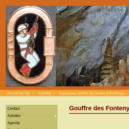
Accueil du site
>
Activités
>
Classiques Spéléo du Doubs et d’ailleurs ...
Gouffre des Fonte
Contact
Activités
Agenda