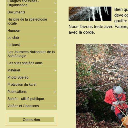
Congrès et Assises -
Organisation
Bien qu
Documents
dévelo
Histoire de la spéléologie
gouffre 
locale
Nous l’avons testé avec Fabien,
Humour
avec la corde.
Le club
Le karst
Les Journées Nationales de la
Spéléologie
Les sites spéléos amis
Matériel
Photo Spéléo
Protection du karst
Publications
Spéléo : utilité publique
Vidéos et Chansons
Connexion