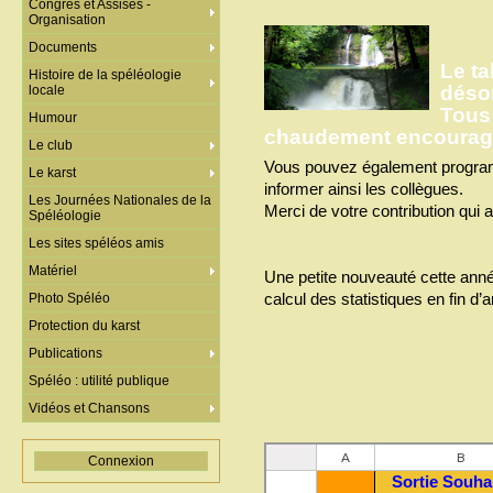
Congrès et Assises -
Organisation
Documents
Le t
Histoire de la spéléologie
désor
locale
Tous
Humour
chaudement encouragés
Le club
Vous pouvez également programm
Le karst
informer ainsi les collègues.
Les Journées Nationales de la
Merci de votre contribution qui a
Spéléologie
Les sites spéléos amis
Matériel
Une petite nouveauté cette année,
calcul des statistiques en fin d’
Photo Spéléo
Protection du karst
Publications
Spéléo : utilité publique
Vidéos et Chansons
Connexion