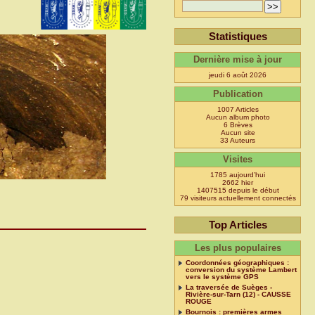
Statistiques
Dernière mise à jour
jeudi 6 août 2026
Publication
1007 Articles
Aucun album photo
6 Brèves
Aucun site
33 Auteurs
Visites
1785 aujourd’hui
2662 hier
1407515 depuis le début
79 visiteurs actuellement connectés
Top Articles
Les plus populaires
Coordonnées géographiques :
conversion du système Lambert
vers le système GPS
La traversée de Suèges -
Rivière-sur-Tarn (12) - CAUSSE
ROUGE
Bournois : premières armes