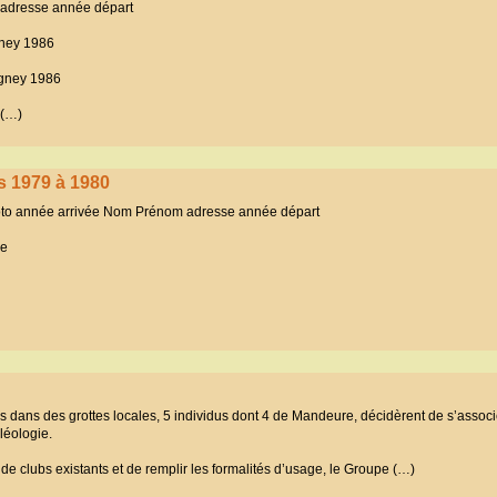
adresse année départ
ney 1986
gney 1986
 (…)
s 1979 à 1980
hoto année arrivée Nom Prénom adresse année départ
re
s dans des grottes locales, 5 individus dont 4 de Mandeure, décidèrent de s’assoc
léologie.
e clubs existants et de remplir les formalités d’usage, le Groupe (…)