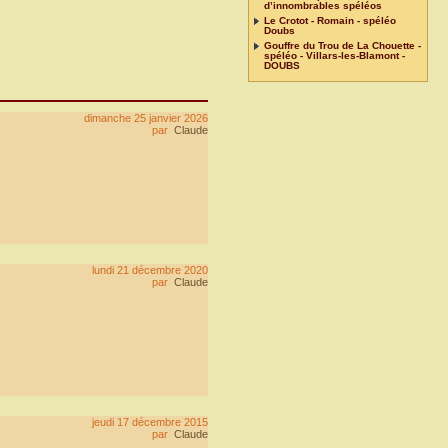
d’innombrables spéléos
Le Crotot - Romain - spéléo
Doubs
Gouffre du Trou de La Chouette -
spéléo - Villars-les-Blamont -
DOUBS
dimanche 25 janvier 2026
par
Claude
lundi 21 décembre 2020
par
Claude
jeudi 17 décembre 2015
par
Claude