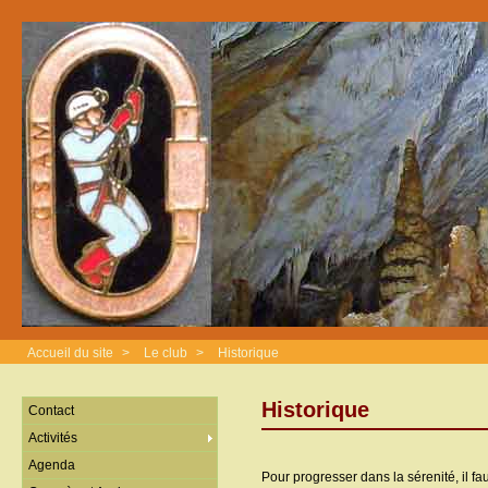
Accueil du site
>
Le club
>
Historique
Historique
Contact
Activités
Agenda
Pour progresser dans la sérenité, il fa