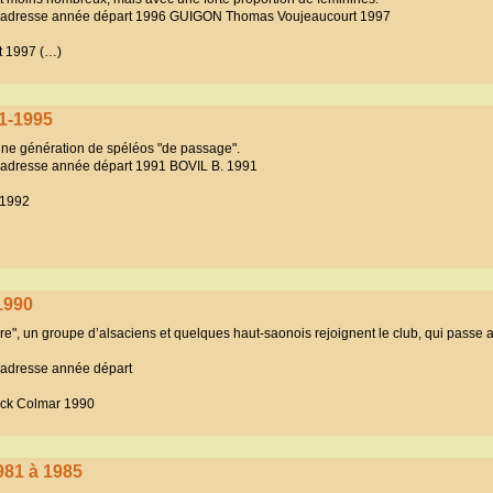
 adresse année départ 1996 GUIGON Thomas Voujeaucourt 1997
t 1997 (…)
91-1995
’une génération de spéléos "de passage".
adresse année départ 1991 BOVIL B. 1991
 1992
1990
rre", un groupe d’alsaciens et quelques haut-saonois rejoignent le club, qui passe a
adresse année départ
ick Colmar 1990
981 à 1985