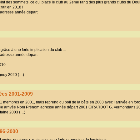
eint des sommets, ce qui place le club au 2eme rang des plus grands clubs du Doub
 fait en 2018 !
adresse année départ
, grâce à une forte implication du club ...
adresse année départ
010
ney 2020 (…)
nées 2001-2009
 11 membres en 2001, mais reprend du poil de la bête en 2003 avec l’arrivée en fo
o année arrivée Nom Prénom adresse année départ 2001 GIRARDOT G. Vermondans 2
taine 2003 (…)
996-2000
 moins nombreux, mais avec une forte proportion de féminines.