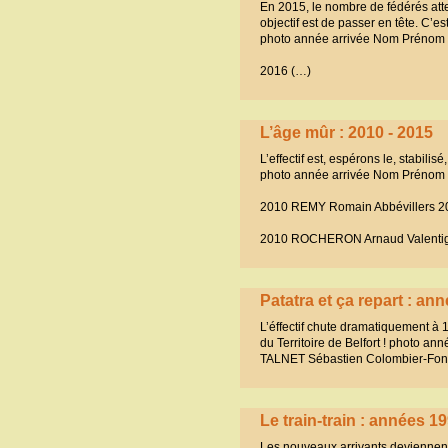
En 2015, le nombre de fédérés att
objectif est de passer en tête. C’est
photo année arrivée Nom Prénom 
2016 (…)
L’âge mûr : 2010 - 2015
L’effectif est, espérons le, stabilisé
photo année arrivée Nom Prénom 
2010 REMY Romain Abbévillers 2
2010 ROCHERON Arnaud Valentig
Patatra et ça repart : an
L’éffectif chute dramatiquement à
du Territoire de Belfort ! phot
TALNET Sébastien Colombier-Fon
Le train-train : années 1
Les nouveaux arrivants deviennent