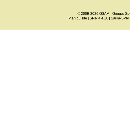
© 2009-2026 GSAM - Groupe Spé
Plan du site
|
SPIP 4.4.16
|
Sarka-SPIP 