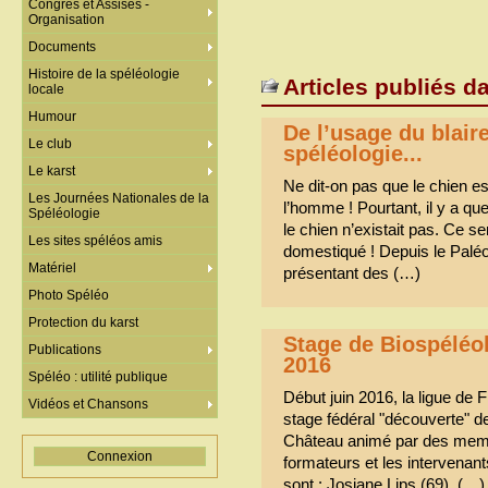
Congrès et Assises -
Organisation
Documents
Histoire de la spéléologie
Articles publiés d
locale
Humour
De l’usage du blair
Le club
spéléologie...
Le karst
Ne dit-on pas que le chien es
Les Journées Nationales de la
l’homme ! Pourtant, il y a qu
Spéléologie
le chien n’existait pas. Ce sera
Les sites spéléos amis
domestiqué ! Depuis le Paléol
Matériel
présentant des (…)
Photo Spéléo
Protection du karst
Stage de Biospéléol
Publications
2016
Spéléo : utilité publique
Début juin 2016, la ligue de
Vidéos et Chansons
stage fédéral "découverte" de
Château animé par des memb
Connexion
formateurs et les intervena
sont : Josiane Lips (69), (…)