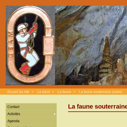
Accueil du site
>
Le karst
>
La faune
>
La faune souterraine (autre)
La faune souterraine
Contact
Activités
Agenda