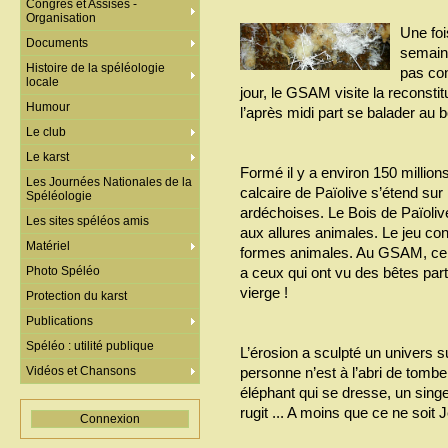
Congrès et Assises -
Organisation
Une foi
Documents
semaine
Histoire de la spéléologie
pas con
locale
jour, le GSAM visite la reconsti
Humour
l’après midi part se balader au b
Le club
Le karst
Formé il y a environ 150 million
Les Journées Nationales de la
calcaire de Païolive s’étend s
Spéléologie
ardéchoises. Le Bois de Païolive
Les sites spéléos amis
aux allures animales. Le jeu con
Matériel
formes animales. Au GSAM, certa
Photo Spéléo
a ceux qui ont vu des bêtes parto
vierge !
Protection du karst
Publications
Spéléo : utilité publique
L’érosion a sculpté un univers su
Vidéos et Chansons
personne n’est à l’abri de tombe
éléphant qui se dresse, un singe
rugit ... A moins que ce ne soit 
Connexion