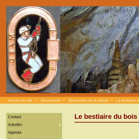
Accueil du site
>
Documents
>
Bizarreries de la nature
>
Le bestiaire 
Le bestiaire du bois
Contact
Activités
Agenda