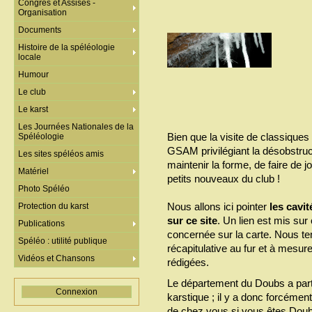
Congrès et Assises -
Organisation
Documents
Histoire de la spéléologie
locale
Humour
Le club
Le karst
Les Journées Nationales de la
Bien que la visite de classiques n
Spéléologie
GSAM privilégiant la désobstruct
Les sites spéléos amis
maintenir la forme, de faire de 
Matériel
petits nouveaux du club !
Photo Spéléo
Nous allons ici pointer
les cavit
Protection du karst
sur ce site
. Un lien est mis sur 
Publications
concernée sur la carte. Nous ten
Spéléo : utilité publique
récapitulative au fur et à mesur
Vidéos et Chansons
rédigées.
Le département du Doubs a parti
Connexion
karstique ; il y a donc forcémen
de chez vous si vous êtes Doub