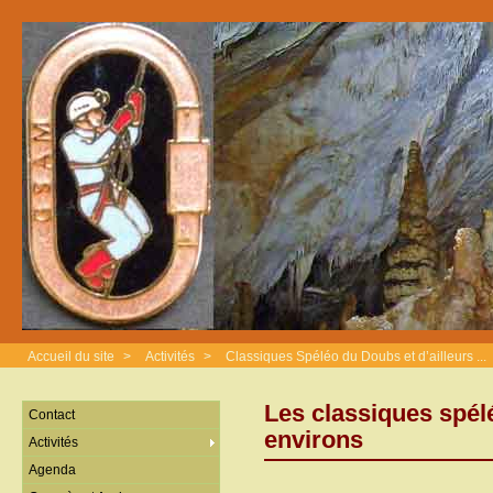
Accueil du site
>
Activités
>
Classiques Spéléo du Doubs et d’ailleurs ...
Les classiques spél
Contact
environs
Activités
Agenda