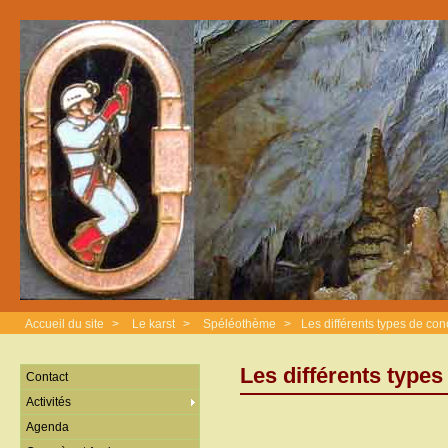
Accueil du site
>
Le karst
>
Spéléothème
>
Les différents types de con
Les différents types
Contact
Activités
Agenda