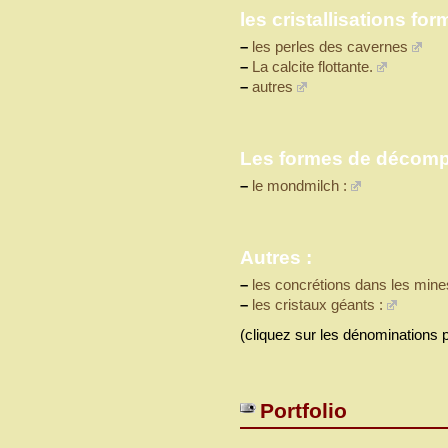
les cristallisations fo
–
les perles des cavernes
–
La calcite flottante.
–
autres
Les formes de décompo
–
le mondmilch :
Autres :
–
les concrétions dans les mine
–
les cristaux géants :
(cliquez sur les dénominations p
Portfolio