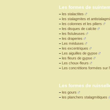
Les formes de suintem
–
les stalactites
–
les stalagmites et antistalagm
–
les colonnes et les piliers
–
les disques de calcite
–
les fistuleuses
–
les draperies
–
Les méduses
–
les excentriques
–
Les aiguilles de gypse
–
les fleurs de gypse
–
Les choux-fleurs
–
Les concrétions formées sur l’
Les formes de ruissell
–
les gours
–
les planchers stalagmitiques