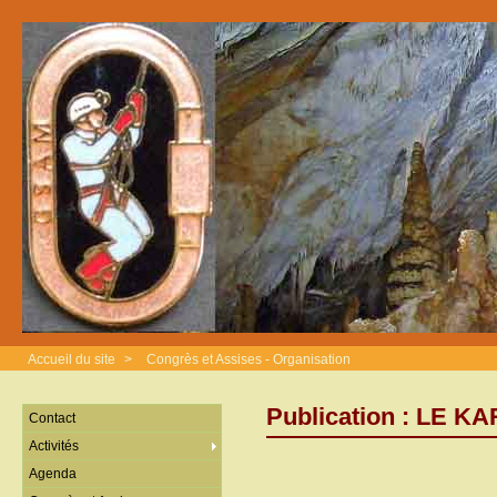
Accueil du site
>
Congrès et Assises - Organisation
Publication : LE K
Contact
Activités
Agenda