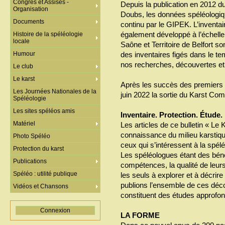
Congrès et Assises -
Depuis la publication en 2012 d
Organisation
Doubs, les données spéléologi
Documents
continu par le GIPEK. L’inventa
également développé à l’échell
Histoire de la spéléologie
locale
Saône et Territoire de Belfort so
Humour
des inventaires figés dans le t
nos recherches, découvertes et 
Le club
Le karst
Après les succès des premiers 
Les Journées Nationales de la
juin 2022 la sortie du Karst Com
Spéléologie
Les sites spéléos amis
Inventaire. Protection. Étude.
Matériel
Les articles de ce bulletin « Le 
connaissance du milieu karstiq
Photo Spéléo
ceux qui s’intéressent à la spélé
Protection du karst
Les spéléologues étant des bén
Publications
compétences, la qualité de leurs
Spéléo : utilité publique
les seuls à explorer et à décrir
publions l’ensemble de ces déc
Vidéos et Chansons
constituent des études approfon
Connexion
LA FORME