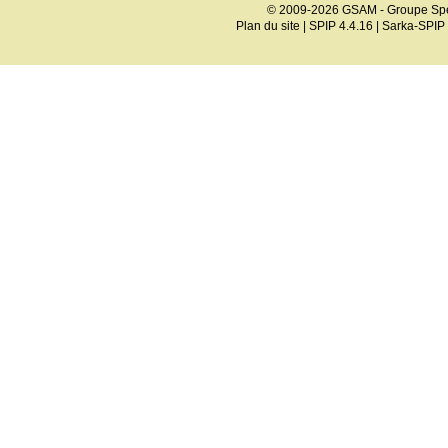
© 2009-2026 GSAM - Groupe Spé
Plan du site
|
SPIP 4.4.16
|
Sarka-SPIP 