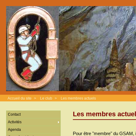
Accueil du site
>
Le club
>
Les membres actuels
Les membres actue
Contact
Activités
Agenda
Pour être "membre" du GSAM, il fau