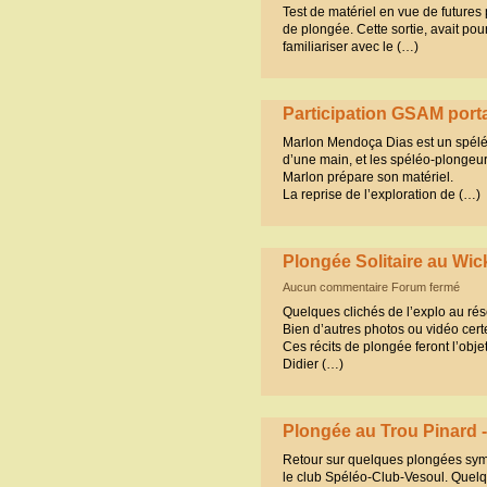
Test de matériel en vue de futures
de plongée. Cette sortie, avait pou
familiariser avec le (…)
Participation GSAM po
Marlon Mendoça Dias est un spéléo
d’une main, et les spéléo-plongeurs
Marlon prépare son matériel.
La reprise de l’exploration de (…)
Plongée Solitaire au Wi
Aucun commentaire Forum fermé
Quelques clichés de l’explo au ré
Bien d’autres photos ou vidéo cert
Ces récits de plongée feront l’obj
Didier (…)
Plongée au Trou Pinar
Retour sur quelques plongées sym
le club Spéléo-Club-Vesoul. Quel