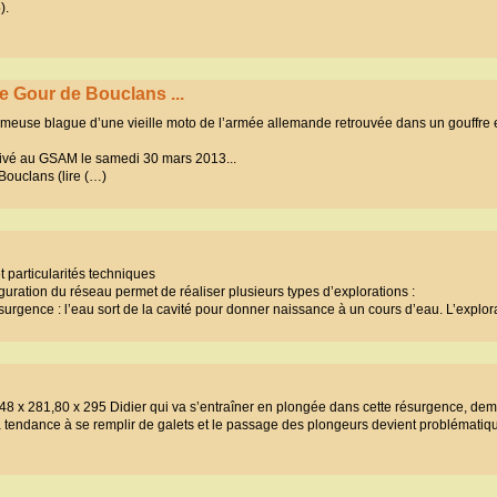
).
e Gour de Bouclans ...
ameuse blague d’une vieille moto de l’armée allemande retrouvée dans un gouffre e
rrivé au GSAM le samedi 30 mars 2013...
Bouclans (lire (…)
t particularités techniques
uration du réseau permet de réaliser plusieurs types d’explorations :
rgence : l’eau sort de la cavité pour donner naissance à un cours d’eau. L’explor
x 281,80 x 295 Didier qui va s’entraîner en plongée dans cette résurgence, dem
e, a tendance à se remplir de galets et le passage des plongeurs devient problémati