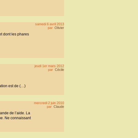
samedi 6 avril 2013
par
Olivier
t dont les phares
jeudi 1er mars 2012
par
Cécile
ation est de (…)
mercredi 2 juin 2010
par
Claude
ande de l’aide. La
que. Ne connaissant