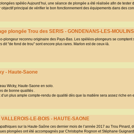
 plongées spéléo Aujourd’hui, une séance de plongée a été réalisée afin de tester
r objectif principal de vérifier le bon fonctionnement des équipements dans des con
rtage plongée Trou des SERIS - GONDENANS-LES-MOULINS
-plongeur reconnu originaire des Pays-Bas. Les spéléos-plongeurs se comptent s
 dit "de fond de trou" sont encore plus rares. Marlon est de ceux-là.
cky - Haute-Saone
seau Wicky, Haute-Saone en solo.
es de bonne qualités .
et d’un plus ample compte-rendu de qualité dès que la matière sera assez riche en
d - VALLEROIS-LE-BOIS - HAUTE-SAONE
pathiques sur la Haute-Saône ces dernier mois de l’année 2017 au Trou Pinard, d
ques plongées ont été accompagnés par Christophe Rognon et Stéphane Guignard 