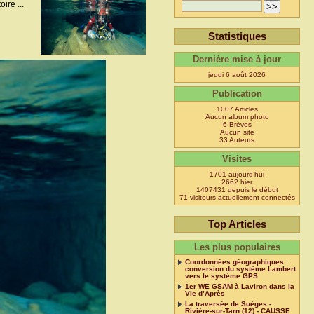
ire ...
Statistiques
Dernière mise à jour
jeudi 6 août 2026
Publication
1007 Articles
Aucun album photo
6 Brèves
Aucun site
33 Auteurs
Visites
1701 aujourd’hui
2662 hier
1407431 depuis le début
71 visiteurs actuellement connectés
Top Articles
Les plus populaires
Coordonnées géographiques :
conversion du système Lambert
vers le système GPS
1er WE GSAM à Laviron dans la
Vie d’Après
La traversée de Suèges -
Rivière-sur-Tarn (12) - CAUSSE