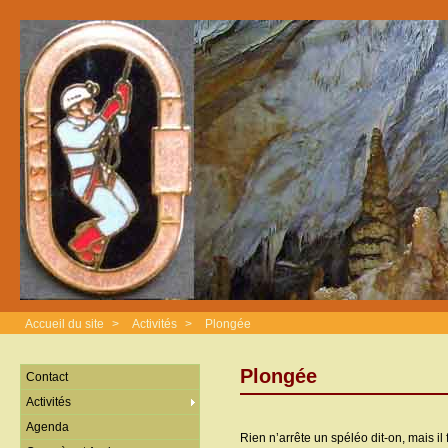
Accueil du site
>
Activités
>
Plongée
Plongée
Contact
Activités
Agenda
Rien n’arrête un spéléo dit-on, mais i