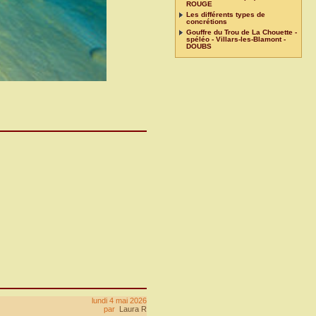
ROUGE
Les différents types de
concrétions
Gouffre du Trou de La Chouette -
spéléo - Villars-les-Blamont -
DOUBS
lundi 4 mai 2026
par
Laura R