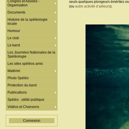
Congrès et Assises -
seuls quelques plongeurs émérites osen
Organisation
(ou
autre activité d’ailleurs
).
Documents
Histoire de la spéléologie
locale
Humour
Le club
Le karst
Les Journées Nationales de la
Spéléologie
Les sites spéléos amis
Matériel
Photo Spéléo
Protection du karst
Publications
Spéléo : utilité publique
Vidéos et Chansons
Connexion