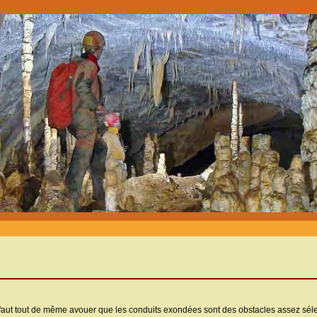
l faut tout de même avouer que les conduits exondées sont des obstacles assez séle