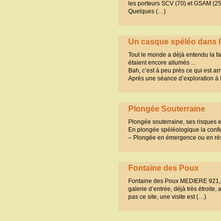
les porteurs SCV (70) et GSAM (25
Quelques (…)
Un casque spéléo dans l
Tout le monde a déjà entendu la f
étaient encore allumés ...
Bah, c’est à peu près ce qui est a
Après une séance d’exploration à 
Plongée Souterraine
Plongée souterraine, ses risques e
En plongée spéléologique la config
– Plongée en émergence ou en résu
Fontaine des Poux
Fontaine des Poux MEDIERE 921,48 
galerie d’entrée, déjà très étroit
pas ce site, une visite est (…)