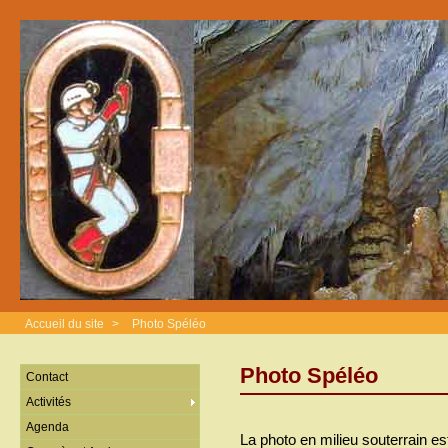
Accueil du site
>
Photo Spéléo
Photo Spéléo
Contact
Activités
Agenda
La photo en milieu souterrain est