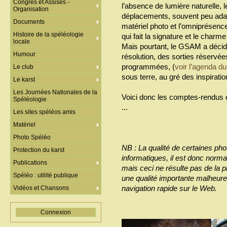
Congrès et Assises -
l’absence de lumière naturelle, l
Organisation
déplacements, souvent peu adapt
Documents
matériel photo et l’omniprésence d
Histoire de la spéléologie
qui fait la signature et le charm
locale
Mais pourtant, le GSAM a décidé
Humour
résolution, des sorties réservé
programmées, (
voir l’agenda 
Le club
sous terre, au gré des inspiratio
Le karst
Les Journées Nationales de la
Voici donc les comptes-rendus et
Spéléologie
...
Les sites spéléos amis
Matériel
Photo Spéléo
NB : La qualité de certaines pho
Protection du karst
informatiques, il est donc norma
Publications
mais ceci ne résulte pas de la pr
Spéléo : utilité publique
une qualité importante malheur
navigation rapide sur le Web.
Vidéos et Chansons
Connexion