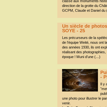
classé aux monuments histori
direction de la grotte du Châ
GCPM, Claude et Daniel du
Un siècle de photos
SOYE - 25
Les précurseurs de la spéléol
de l’équipe Weité, nous ont l
des années 1930, ils ont expl
réalisant des photographies, 
époque ! Muni d’une (…)
Pu
- P
Il y
"met
publ
une photo pour illustrer le 
venir.