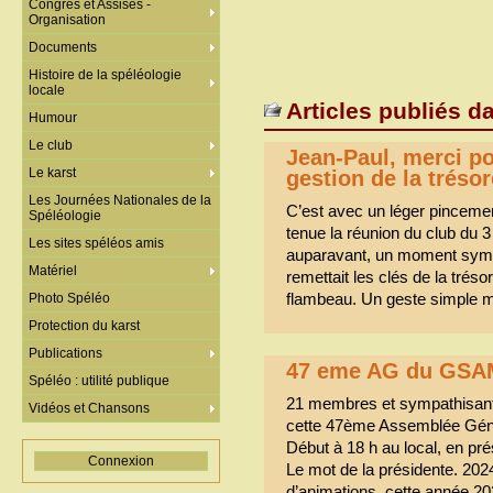
Congrès et Assises -
Organisation
Documents
Histoire de la spéléologie
locale
Articles publiés d
Humour
Le club
Jean-Paul, merci po
Le karst
gestion de la trésor
Les Journées Nationales de la
C’est avec un léger pinceme
Spéléologie
tenue la réunion du club du 
Les sites spéléos amis
auparavant, un moment symbo
Matériel
remettait les clés de la trés
flambeau. Un geste simple 
Photo Spéléo
Protection du karst
Publications
47 eme AG du GSA
Spéléo : utilité publique
21 membres et sympathisant
Vidéos et Chansons
cette 47ème Assemblée Géné
Début à 18 h au local, en pré
Connexion
Le mot de la présidente. 202
d’animations, cette année 20