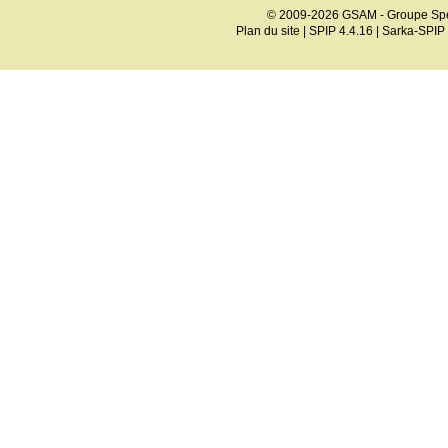
© 2009-2026 GSAM - Groupe Spé
Plan du site
|
SPIP 4.4.16
|
Sarka-SPIP 