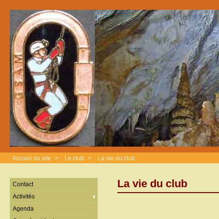
Accueil du site
>
Le club
>
La vie du club
La vie du club
Contact
Activités
Agenda