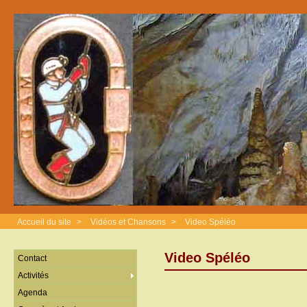
Accueil du site
>
Vidéos et Chansons
>
Video Spéléo
Video Spéléo
Contact
Activités
Agenda