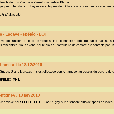
ésob’ du trou Zitoune à Pierrefontaine-les- Blamont ...
qui prend feu dans un boyau étroit, le président Claude aux commandes et un entr
u GSAM, je cite :
 - Lacave - spéléo - LOT
uver des anciens du club, de mieux se faire connaître auprès du public mais aussi
les rencontres. Nous avons, par le biais du formulaire de contact, été contacté par u
Chamesol le 18/12/2010
 Grigou, Grand Marcassin) s’est effectuée vers Chamesol au dessus du porche du c
r SPELEO_PHIL
ntigney / 13 jan 2010
 envoyé par SPELEO_PHIL. - Foot, rugby, surf et encore plus de sports en vidéo.