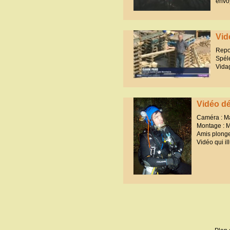
envo
Vid
Repo
Spél
Vida
Vidéo dé
Caméra : Ma
Montage : M
Amis plonge
Vidéo qui il