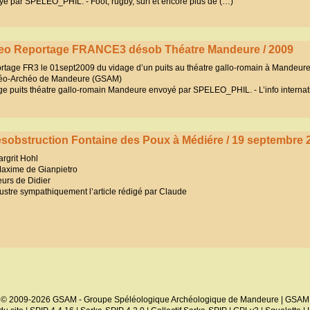
yé par SPELEO_PHIL. - Foot, rugby, surf et encore plus de (…)
eo Reportage FRANCE3 désob Théatre Mandeure / 2009
rtage FR3 le 01sept2009 du vidage d’un puits au théatre gallo-romain à Mandeure
éo-Archéo de Mandeure (GSAM)
ge puits théatre gallo-romain Mandeure envoyé par SPELEO_PHIL. - L’info internat
sobstruction Fontaine des Poux à Médiére / 19 septembre 
rgrit Hohl
axime de Gianpietro
urs de Didier
lustre sympathiquement l’article rédigé par Claude
© 2009-2026 GSAM - Groupe Spéléologique Archéologique de Mandeure | GSAM