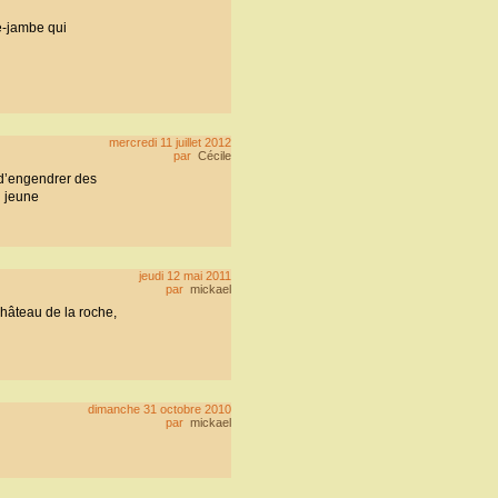
e-jambe qui
mercredi 11 juillet 2012
par
Cécile
 d’engendrer des
n jeune
jeudi 12 mai 2011
par
mickael
hâteau de la roche,
dimanche 31 octobre 2010
par
mickael