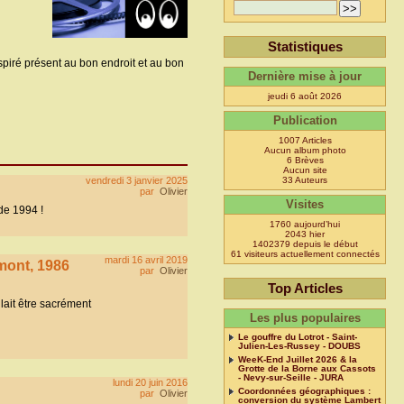
Statistiques
spiré présent au bon endroit et au bon
Dernière mise à jour
jeudi 6 août 2026
Publication
1007 Articles
Aucun album photo
6 Brèves
Aucun site
vendredi 3 janvier 2025
33 Auteurs
par
Olivier
Visites
de 1994 !
1760 aujourd’hui
2043 hier
1402379 depuis le début
61 visiteurs actuellement connectés
mardi 16 avril 2019
mont, 1986
par
Olivier
Top Articles
lait être sacrément
Les plus populaires
Le gouffre du Lotrot - Saint-
Julien-Les-Russey - DOUBS
WeeK-End Juillet 2026 & la
Grotte de la Borne aux Cassots
- Nevy-sur-Seille - JURA
lundi 20 juin 2016
Coordonnées géographiques :
par
Olivier
conversion du système Lambert