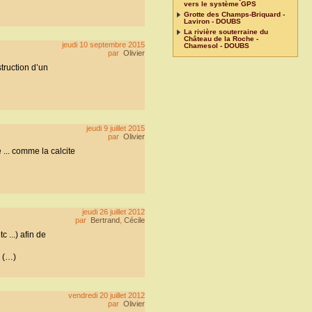
vers le système GPS
Grotte des Champs-Briquard -
Laviron - DOUBS
La rivière souterraine du
Château de la Roche -
jeudi 10 septembre 2015
Chamesol - DOUBS
par
Olivier
truction d’un
jeudi 9 juillet 2015
par
Olivier
... comme la calcite
jeudi 26 juillet 2012
par
Bertrand
,
Cécile
 ...) afin de
e (…)
vendredi 20 juillet 2012
par
Olivier