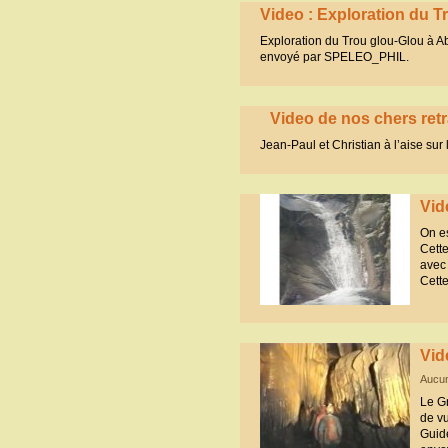
Video : Exploration du Tr
Exploration du Trou glou-Glou à 
envoyé par SPELEO_PHIL.
Video de nos chers retra
Jean-Paul et Christian à l’aise sur 
Vid
On es
Cett
avec 
Cett
Vid
Aucu
Le G
de vu
Guid