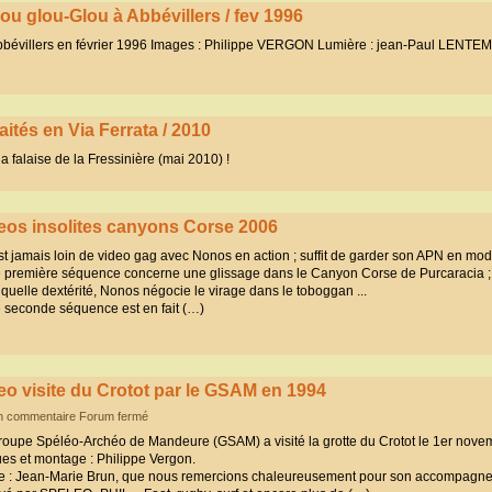
ou glou-Glou à Abbévillers / fev 1996
Abbévillers en février 1996 Images : Philippe VERGON Lumière : jean-Paul LENT
ités en Via Ferrata / 2010
la falaise de la Fressinière (mai 2010) !
eos insolites canyons Corse 2006
t jamais loin de video gag avec Nonos en action ; suffit de garder son APN en mod
e première séquence concerne une glissage dans le Canyon Corse de Purcaracia 
quelle dextérité, Nonos négocie le virage dans le toboggan ...
e seconde séquence est en fait (…)
eo visite du Crotot par le GSAM en 1994
n commentaire Forum fermé
roupe Spéléo-Archéo de Mandeure (GSAM) a visité la grotte du Crotot le 1er nove
es et montage : Philippe Vergon.
e : Jean-Marie Brun, que nous remercions chaleureusement pour son accompagn