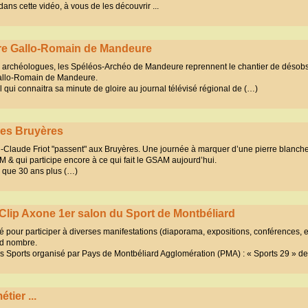
s cette vidéo, à vous de les découvrir ...
tre Gallo-Romain de Mandeure
s archéologues, les Spéléos-Archéo de Mandeure reprennent le chantier de désobs
 Gallo-Romain de Mandeure.
 qui connaitra sa minute de gloire au journal télévisé régional de (…)
des Bruyères
-Claude Friot "passent" aux Bruyères. Une journée à marquer d’une pierre blanche 
 & qui participe encore à ce qui fait le GSAM aujourd’hui.
n que 30 ans plus (…)
Clip Axone 1er salon du Sport de Montbéliard
 pour participer à diverses manifestations (diaporama, expositions, conférences, etc
nd nombre.
s Sports organisé par Pays de Montbéliard Agglomération (PMA) : « Sports 29 » d
tier ...