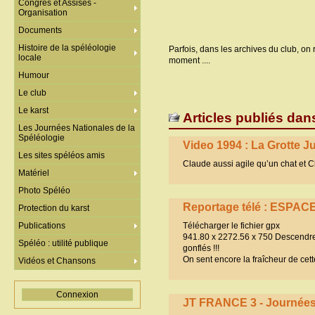
Congrès et Assises -
Organisation
Documents
Histoire de la spéléologie
Parfois, dans les archives du club, o
locale
moment ....
Humour
Le club
Le karst
Articles publiés dan
Les Journées Nationales de la
Spéléologie
Video 1994 : La Grotte Ju
Les sites spéléos amis
Claude aussi agile qu’un chat et C
Matériel
Photo Spéléo
Reportage télé : ESPAC
Protection du karst
Publications
Télécharger le fichier gpx
941.80 x 2272.56 x 750 Descendre 
Spéléo : utilité publique
gonflés !!!
On sent encore la fraîcheur de cett
Vidéos et Chansons
Connexion
JT FRANCE 3 - Journées 