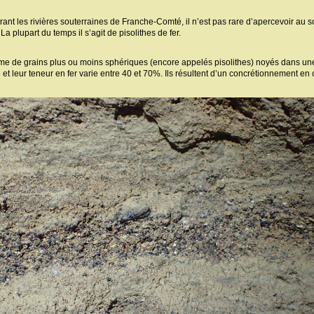
rant les rivières souterraines de Franche-Comté, il n’est pas rare d’apercevoir au 
 La plupart du temps il s’agit de pisolithes de fer.
rme de grains plus ou moins sphériques (encore appelés pisolithes) noyés dans une 
et leur teneur en fer varie entre 40 et 70%. Ils résultent d’un concrétionnement e