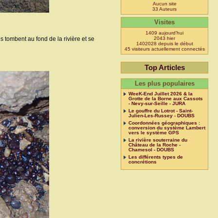
Aucun site
33 Auteurs
Visites
1409 aujourd’hui
s tombent au fond de la rivière et se
2043 hier
1402028 depuis le début
45 visiteurs actuellement connectés
Top Articles
Les plus populaires
WeeK-End Juillet 2026 & la
Grotte de la Borne aux Cassots
- Nevy-sur-Seille - JURA
Le gouffre du Lotrot - Saint-
Julien-Les-Russey - DOUBS
Coordonnées géographiques :
conversion du système Lambert
vers le système GPS
La rivière souterraine du
Château de la Roche -
Chamesol - DOUBS
Les différents types de
concrétions