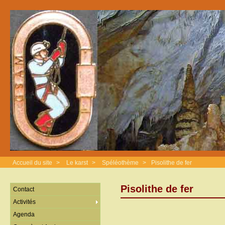
Accueil du site
>
Le karst
>
Spéléothème
>
Pisolithe de fer
Pisolithe de fer
Contact
Activités
Agenda