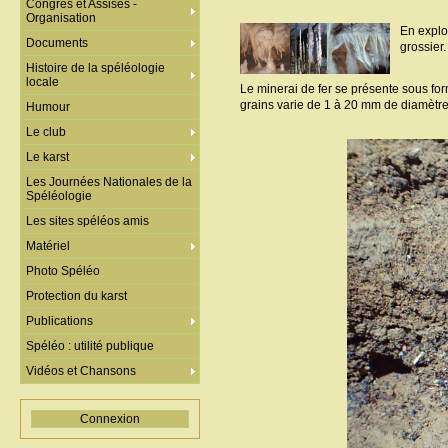
Congrès et Assises -
Organisation
En explo
Documents
grossier.
Histoire de la spéléologie
locale
Le minerai de fer se présente sous fo
grains varie de 1 à 20 mm de diamètre 
Humour
Le club
Le karst
Les Journées Nationales de la
Spéléologie
Les sites spéléos amis
Matériel
Photo Spéléo
Protection du karst
Publications
Spéléo : utilité publique
Vidéos et Chansons
Connexion