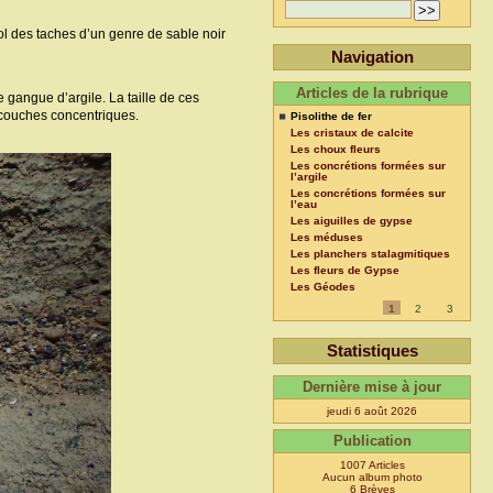
sol des taches d’un genre de sable noir
Navigation
Articles de la rubrique
gangue d’argile. La taille de ces
n couches concentriques.
Pisolithe de fer
Les cristaux de calcite
Les choux fleurs
Les concrétions formées sur
l’argile
Les concrétions formées sur
l’eau
Les aiguilles de gypse
Les méduses
Les planchers stalagmitiques
Les fleurs de Gypse
Les Géodes
1
2
3
Statistiques
Dernière mise à jour
jeudi 6 août 2026
Publication
1007 Articles
Aucun album photo
6 Brèves