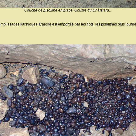
Couche de pisolithe en place. Gouffre du Châtelard...
plissages karstiques. L’argile est emportée par les flots, les pisolithes plus lourde