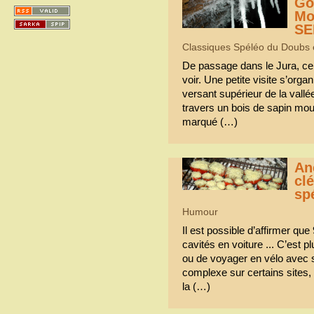
Go
Mo
SE
Classiques Spéléo du Doubs et 
De passage dans le Jura, ce g
voir. Une petite visite s’organ
versant supérieur de la vall
travers un bois de sapin mou
marqué (…)
An
cl
sp
Humour
Il est possible d’affirmer qu
cavités en voiture ... C’est p
ou de voyager en vélo avec so
complexe sur certains sites,
la (…)