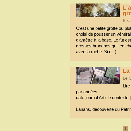
L’
gr
Biza
C’est une petite grotte ou plu
choisi de pousser un vénérab
diamètre à la base. Le fut e
grosses branches qui, en che
avec la roche. Si (…)
La
Le 
Lire
par années
date journal Article contexte ]
Lanans, découverte du Patri
1