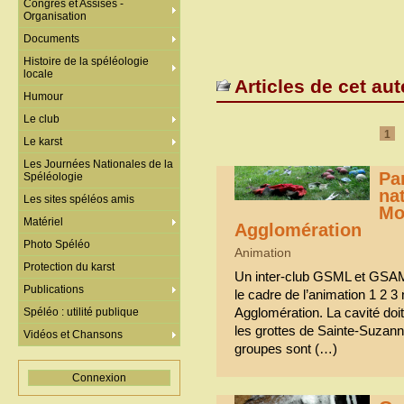
Congrès et Assises -
Organisation
Documents
Histoire de la spéléologie
locale
Articles de cet aut
Humour
Le club
1
Le karst
Les Journées Nationales de la
Par
Spéléologie
na
Les sites spéléos amis
Mo
Matériel
Agglomération
Photo Spéléo
Animation
Protection du karst
Un inter-club GSML et GSAM a
Publications
le cadre de l’animation 1 2 
Agglomération. La cavité doit 
Spéléo : utilité publique
les grottes de Sainte-Suzanne
Vidéos et Chansons
groupes sont (…)
Connexion