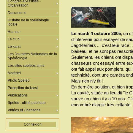
Congrès et Assises -
Organisation
Documents
Histoire de la spéléologie
locale
Humour
Le mardi 4 octobre 2005
, un 
d’intervenir pour essayer de sau
Le club
Jagd-terriers ... c’est leur race 
Le karst
blaireau, et ne sont pas ressortis
Les Journées Nationales de la
Seulement, les chiens ont dispa
Spéléologie
chasseurs ont essayé entre eux 
Les sites spéléos amis
ont fait appel aux pompiers, qu
Matériel
technicité, dont une caméra end
Photo Spéléo
Mais rien n’y fit !
En dernière solution, et bien tro
Protection du karst
La cavité, située au lieu dit "le 
Publications
sauvé un chien il y a 10 ans. C’e
Spéléo : utilité publique
encombré d’argile très collante.
Vidéos et Chansons
Connexion