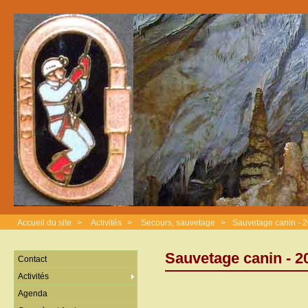
Accueil du site
>
Activités
>
Secours, sauvetage
>
Sauvetage canin - 
Sauvetage canin - 
Contact
Activités
Agenda