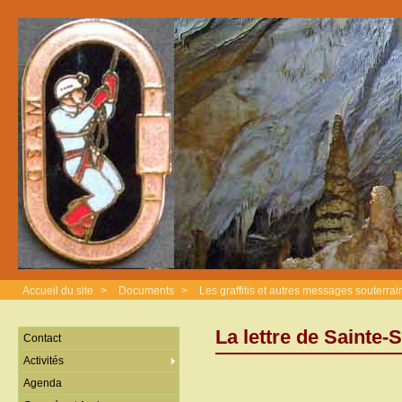
Accueil du site
>
Documents
>
Les graffitis et autres messages souterrai
La lettre de Sainte
Contact
Activités
Agenda