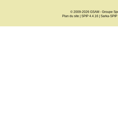
© 2009-2026 GSAM - Groupe Spé
Plan du site
|
SPIP 4.4.16
|
Sarka-SPIP 