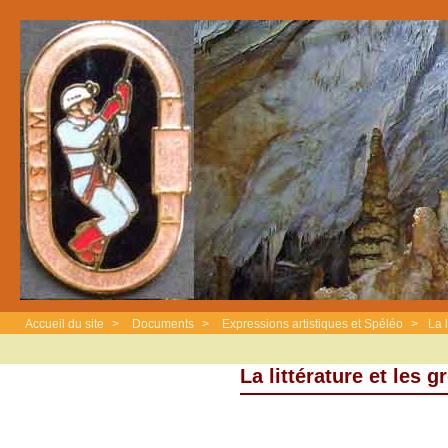
Accueil du site
>
Documents
>
Expressions artistiques et Spéléo
>
La l
La littérature et les g