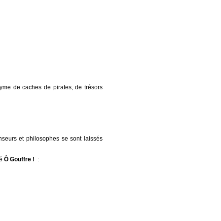
nyme de caches de pirates, de trésors
nseurs et philosophes se sont laissés
é
Ô Gouffre !
: