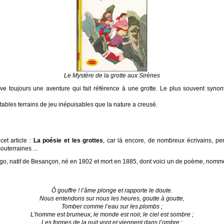
Le Mystère de la grotte aux Sirènes
e toujours une aventure qui fait référence à une grotte. Le plus souvent syno
itables terrains de jeu inépuisables que la nature a creusé.
cet article :
La poésie et les grottes
, car là encore, de nombreux écrivains, pe
outerraines ...
ugo, natif de Besançon, né en 1802 et mort en 1885, dont voici un de poème, nomm
Ô gouffre ! l’âme plonge et rapporte le doute.
Nous entendons sur nous les heures, goutte à goutte,
Tomber comme l’eau sur les plombs ;
L’homme est brumeux, le monde est noir, le ciel est sombre ;
Les formes de la nuit vont et viennent dans l’ombre ;