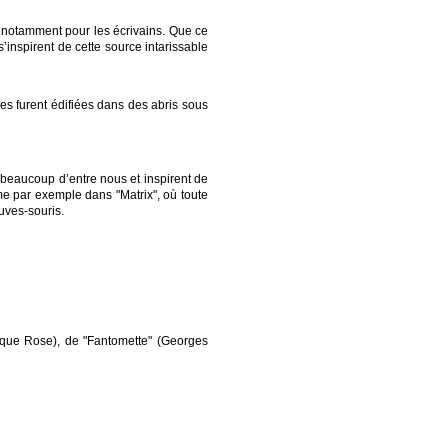
n, notamment pour les écrivains. Que ce
s’inspirent de cette source intarissable
es furent édifiées dans des abris sous
r beaucoup d’entre nous et inspirent de
e par exemple dans "Matrix", où toute
uves-souris.
thèque Rose), de "Fantomette" (Georges