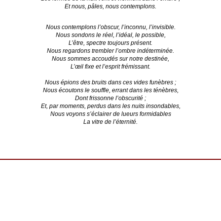
Et nous, pâles, nous contemplons.
Nous contemplons l’obscur, l’inconnu, l’invisible.
Nous sondons le réel, l’idéal, le possible,
L’être, spectre toujours présent.
Nous regardons trembler l’ombre indéterminée.
Nous sommes accoudés sur notre destinée,
L’œil fixe et l’esprit frémissant.
Nous épions des bruits dans ces vides funèbres ;
Nous écoutons le souffle, errant dans les ténèbres,
Dont frissonne l’obscurité ;
Et, par moments, perdus dans les nuits insondables,
Nous voyons s’éclairer de lueurs formidables
La vitre de l’éternité.