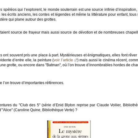
es spéléos qui l’explorent, le monde souterrain est une source infinie d’inspiratio
 les écrits anciens, les contes et légendes et même la littérature pour enfant, tous 
stère qui plane autour des grottes.
 étaient source de frayeur mais aussi source de dévotion et de nombreuses chapell
tes ont souvent pris une place à part. Mystérieuses et énigmatiques, elles font rêve
ente d’entre elle, la peinture (
voir l’article
) mais aussi le cinéma récent, comm
 une grotte, ou encore dans "Batman", où l’on trouve d’innombrables hordes de cha
ue l’on trouve d’importantes références.
entures du "Club des 5" (série d’Enid Blyton reprise par Claude Voilier, Biblio
’"Alice" (Caroline Quine, Bibliothèque Verte) ?