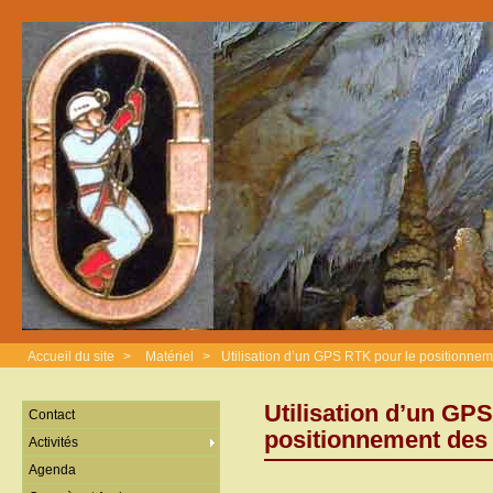
Accueil du site
>
Matériel
>
Utilisation d’un GPS RTK pour le positionnem
Utilisation d’un GP
Contact
positionnement des 
Activités
Agenda