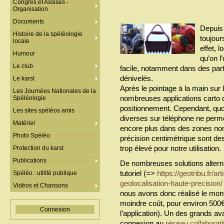
Congrès et Assises -
Organisation
Documents
Depuis 
Histoire de la spéléologie
toujour
locale
effet, 
Humour
qu’on l
Le club
facile, notamment dans des part
dénivelés.
Le karst
Après le pointage à la main sur
Les Journées Nationales de la
nombreuses applications carto c
Spéléologie
positionnement. Cependant, quoi
Les sites spéléos amis
diverses sur téléphone ne perme
Matériel
encore plus dans des zones non
Photo Spéléo
précision centimétrique sont des
trop élevé pour notre utilisation.
Protection du karst
Publications
De nombreuses solutions alterna
tutoriel (=>
https://geotribu.fr/a
Spéléo : utilité publique
geolocalisation-haute-precision/
Vidéos et Chansons
nous avons donc réalisé le mont
moindre coût, pour environ 500€
Connexion
l’application). Un des grands a
connexion au
réseau collabora