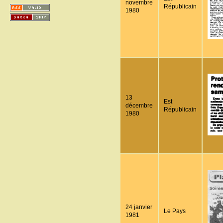
novembre
Républicain
1980
13
Est
décembre
Républicain
1980
24 janvier
Le Pays
1981