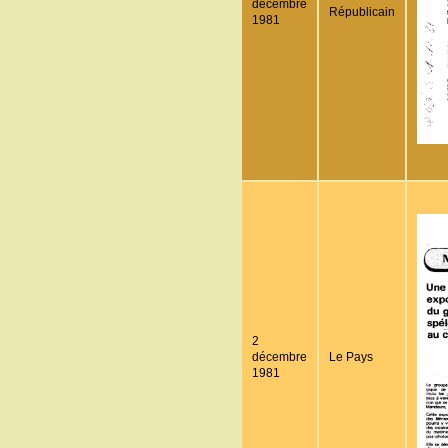
décembre
Républicain
1981
2
décembre
Le Pays
1981