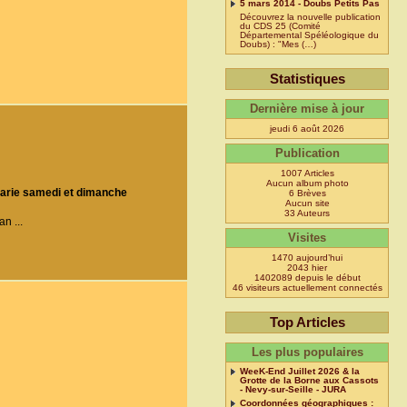
5 mars 2014 - Doubs Petits Pas
Découvrez la nouvelle publication
du CDS 25 (Comité
Départemental Spéléologique du
Doubs) : "Mes (…)
Statistiques
Dernière mise à jour
jeudi 6 août 2026
Publication
1007 Articles
Aucun album photo
Marie samedi et dimanche
6 Brèves
Aucun site
33 Auteurs
n ...
Visites
1470 aujourd’hui
2043 hier
1402089 depuis le début
46 visiteurs actuellement connectés
Top Articles
Les plus populaires
WeeK-End Juillet 2026 & la
Grotte de la Borne aux Cassots
- Nevy-sur-Seille - JURA
Coordonnées géographiques :