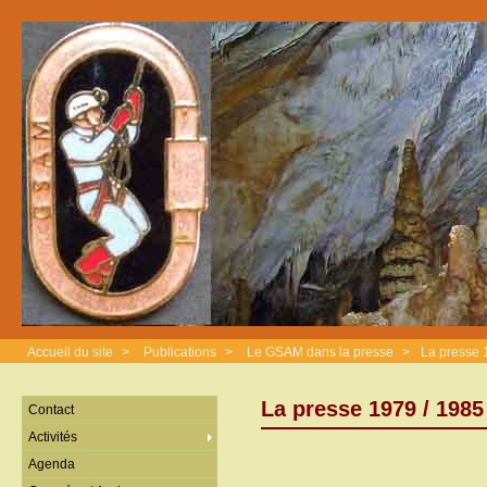
Accueil du site
>
Publications
>
Le GSAM dans la presse
>
La presse 
La presse 1979 / 1985
Contact
Activités
Agenda