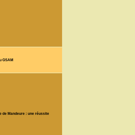
n du GSAM
e de Mandeure : une réussite