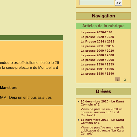
Navigation
Articles de la rubrique
La presse 2026-2030
La presse 2020 / 2025
La Presse 2016 / 2019
La presse 2011 / 2015
La presse 2009 / 2010
La presse 2006 / 2008
La presse 2000 / 2005
eure est officiellement créé le 26
La presse 1996 / 1999
à la sous-préfecture de Montbéliard
La presse 1991 / 1995
La presse 1986 / 1990
1
2
e Mandeure
Brèves
SAM ! Déjà un enthousiaste très
30 décembre 2020 - Le Karst
Comtois n° 2
Viens de paraître en 2020 un
nouveau numéro du "Karst
Comtois" C
14 novembre 2018 - Le Karst
Comtois n° 1
Viens de paraître une nouvelle
publication régionale "Le Karst
Comtois"