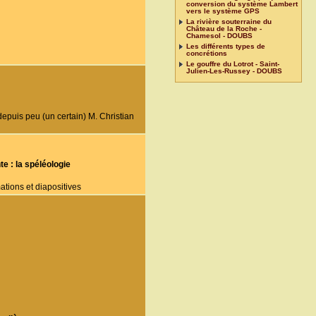
conversion du système Lambert
vers le système GPS
La rivière souterraine du
Château de la Roche -
Chamesol - DOUBS
Les différents types de
concrétions
Le gouffre du Lotrot - Saint-
Julien-Les-Russey - DOUBS
 depuis peu (un certain) M. Christian
e : la spéléologie
tions et diapositives