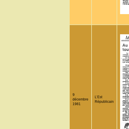
9
L’Est
décembre
Républicain
1981