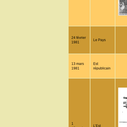
24 février
Le Pays
1981
13 mars
Est
1981
républicain
1
L’Est