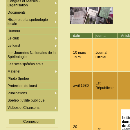
Congrès et Assises -
Organisation
Documents
Histoire de la spéléologie
locale
Humour
date
journal
Articl
Le club
Le karst
10 mars
Journal
Les Journées Nationales de la
Spéléologie
1979
Officiel
Les sites spéléos amis
Matériel
Photo Spéléo
Est
avril 1980
Protection du karst
Républicain
Publications
Spéléo : utilité publique
Vidéos et Chansons
Connexion
20
Est