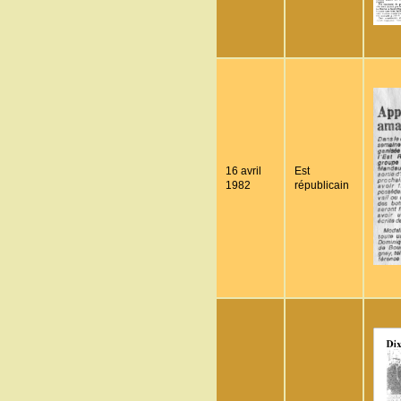
16 avril
Est
1982
républicain