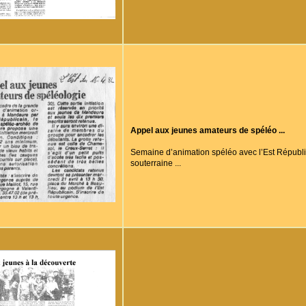
Appel aux jeunes amateurs de spéléo ...
Semaine d’animation spéléo avec l’Est Républic
souterraine ...