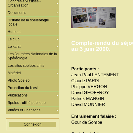
Congrès et Assises -
Organisation
Documents
Histoire de la spéléologie
locale
Humour
Le club
Compte-rendu du séjou
Le karst
au 3 juin 2000.
Les Journées Nationales de la
Spéléologie
Les sites spéléos amis
Participants :
Matériel
Jean-Paul LENTEMENT
Claude PARIS
Photo Spéléo
Philippe VERGON
Protection du karst
David GEOFFROY
Publications
Patrick MANGIN
Spéléo : utilité publique
David MONNIER
Vidéos et Chansons
Entrainement falaise :
Gour de Sompe
Connexion