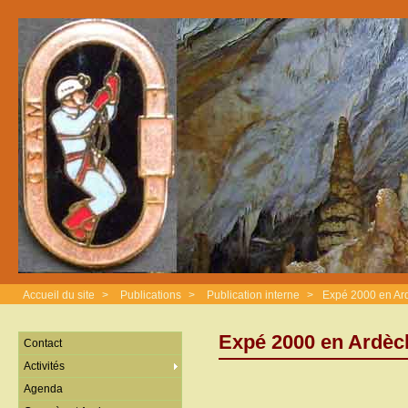
Accueil du site
>
Publications
>
Publication interne
>
Expé 2000 en Ar
Expé 2000 en Ardèc
Contact
Activités
Agenda