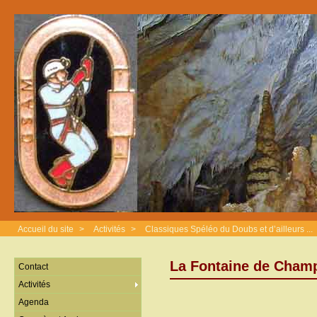
Accueil du site
>
Activités
>
Classiques Spéléo du Doubs et d’ailleurs ...
La Fontaine de Cham
Contact
Activités
Agenda