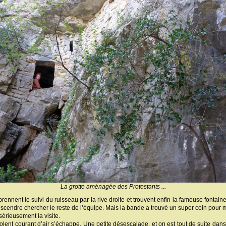
La grotte aménagée des Protestants ...
rennent le suivi du ruisseau par la rive droite et trouvent enfin la fameuse fontain
aut descendre chercher le reste de l’équipe. Mais la bande a trouvé un super coin pou
érieusement la visite.
iolent courant d’air s’échappe. Une petite désescalade, et on est tout de suite dans