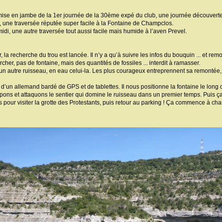
mise en jambe de la 1er journée de la 30ème expé du club, une journée découverte fa
, une traversée réputée super facile à la Fontaine de Champclos.
idi, une autre traversée tout aussi facile mais humide à l’aven Prevel.
a recherche du trou est lancée. Il n’y a qu’à suivre les infos du bouquin ... et rem
ercher, pas de fontaine, mais des quantités de fossiles ... interdit à ramasser.
’un autre ruisseau, en eau celui-la. Les plus courageux entreprennent sa remontée
d’un allemand bardé de GPS et de tablettes. Il nous positionne la fontaine le long d
ons et attaquons le sentier qui domine le ruisseau dans un premier temps. Puis ça 
 pour visiter la grotte des Protestants, puis retour au parking ! Ça commence à chau