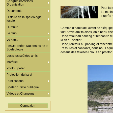
Congrès et Assises -
Organisation
Pour la 
Documents
Le matin
L’après m
Histoire de la spéléologie
locale
Humour
Comme d’habitude, avant de s’équiper, l
fait ! Arrivé aux falaises, on a beau ch
Le club
Donc retour au parking et rencontre d
Le karst
la fin du sentier.
Donc, reretour au parking et rencontre 
Les Journées Nationales de la
Rassurés et confiants, nous nous équip
Spéléologie
dessus des falaises ! Nous en profitons
Les sites spéléos amis
Matériel
Photo Spéléo
Protection du karst
Publications
Spéléo : utilité publique
Vidéos et Chansons
Connexion