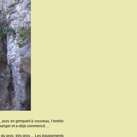
e, puis en grimpant à nouveau, l’entrée
r manger et a déjà commencé ...
 du gros, très gros ... Les équipements