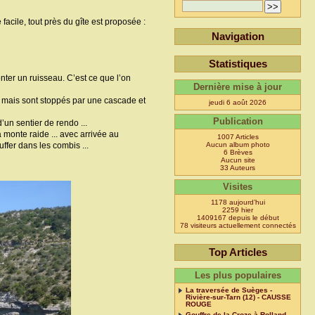
cile, tout près du gîte est proposée :
Navigation
Statistiques
onter un ruisseau. C’est ce que l’on
Dernière mise à jour
, mais sont stoppés par une cascade et
jeudi 6 août 2026
Publication
’un sentier de rendo ...
monte raide ... avec arrivée au
1007 Articles
ffer dans les combis ...
Aucun album photo
6 Brèves
Aucun site
33 Auteurs
Visites
1178 aujourd’hui
2259 hier
1409167 depuis le début
78 visiteurs actuellement connectés
Top Articles
Les plus populaires
La traversée de Suèges -
Rivière-sur-Tarn (12) - CAUSSE
ROUGE
Gouffre de la Croze à Rolland -