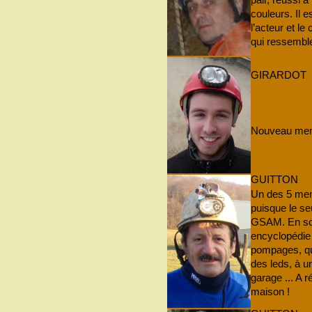
couleurs. Il 
l’acteur et l
qui ressemble 
GIRARDOT
Nouveau me
GUITTON
Un des 5 mem
puisque le se
GSAM. En som
encyclopédie
pompages, qui
des leds, à un
garage ... A r
maison !