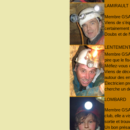
LAMIRAULT
Membre GSAM 
Viens de s’éq
certainement
Doubs et de 
LENTEMEN
Membre GSAM 
pire que le f
Méfiez-vous q
Viens de déco
autour des en
Électricien p
cherche un dé
LOMBARD
Membre GSAM
club, elle a v
sortie et trou
Un bon présag