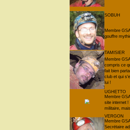
SOBUH
Membre GSAM 
gouffre mythi
TAMISIER
Membre GSAM q
compris ce que
fait bien part
club et qui s’
lui !
UGHETTO
Membre GSAM 
site internet 
militaire, m
VERGON
Membre GSAM 
Secrétaire ad