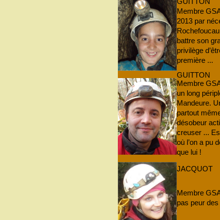
GUITTON
Membre GSAM
2013 par néce
Rochefoucauld
battre son gr
privilège d’ê
première ...
GUITTON
Membre GSAM 
un long péripl
Mandeure. Un 
partout même 
désobeur acti
creuser ... E
où l’on a pu 
que lui !
JACQUOT
Membre GSAM q
pas peur des 