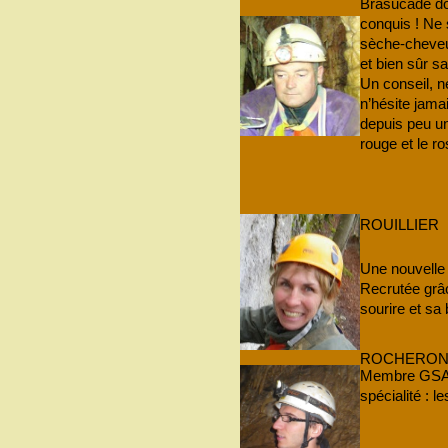
Brasucade d
conquis ! Ne 
sèche-cheveux
et bien sûr s
Un conseil, ne
n’hésite jama
depuis peu u
rouge et le ros
ROUILLIER
Une nouvelle
Recrutée grâ
sourire et sa
ROCHERO
Membre GSAM
spécialité : le