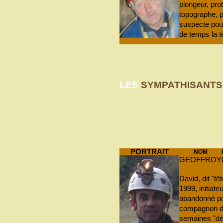
plongeur, prot
topographe, p
suspecte pour
de temps la tê
LES
SYMPATHISANTS
PORTRAIT
NOM
GEOFFROY
David, dit "
1999, initiat
abandonné p
compagnon de
semaines "dé