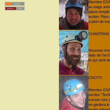
Membre GSAM 
au stage ann
adore remplir
arrêter. Plei
a plein de tr
CHANTRAN
Nouveau memb
biais de l’arc
et qui vient de
CROTTI
Membre GSAM 
section "Terr
surnom lors 
on gardera le
expés interna