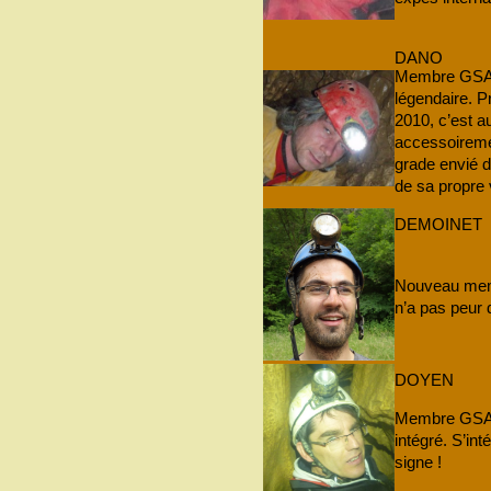
DANO
Membre GSAM
légendaire. P
2010, c’est au
accessoiremen
grade envié 
de sa propre v
DEMOINET
Nouveau memb
n’a pas peur 
DOYEN
Membre GSAM
intégré. S’int
signe !