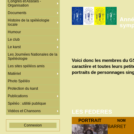
Congrès et Assises -
Organisation
Documents
Anné
Histoire de la spéléologie
symp
locale
Humour
Le club
Le karst
Les Journées Nationales de la
Spéléologie
Voici donc les membres du GS
caractère et toutes leurs pet
Les sites spéléos amis
portraits de personnages singu
Matériel
Photo Spéléo
Protection du karst
Publications
Spéléo : utilité publique
LES FEDERES
Vidéos et Chansons
PORTRAIT
NOM
Connexion
BARRET