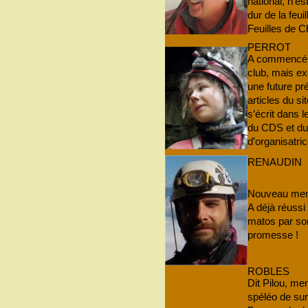
national, n’es
dur de la feu
Feuilles de C
PERROT
A commencé s
club, mais ex
une future pr
articles du si
s’écrit dans 
du CDS et du
d’organisatric
RENAUDIN
Nouveau mem
A déjà réussi
matos par son
promesse !
ROBLES
Dit Pilou, m
spéléo de sur