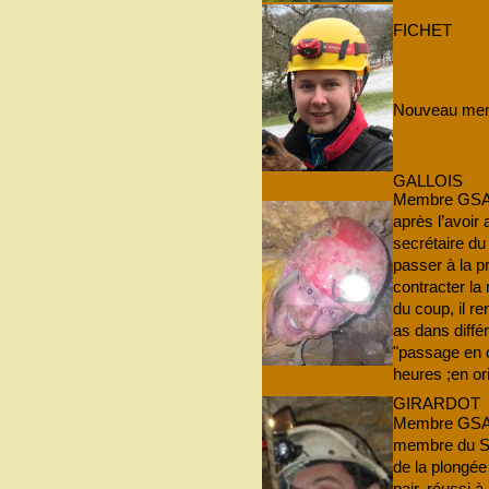
FICHET
Nouveau mem
GALLOIS
Membre GSAM 
après l’avoi
secrétaire d
passer à la 
contracter la
du coup, il r
as dans diffé
"passage en o
heures ;en or
GIRARDOT
Membre GSAM 
membre du SSF
de la plongée 
pair, réussi 