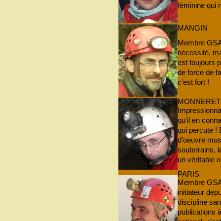
féminine qui n
MANGIN
Membre GSAM
nécessité, ma
est toujours 
de force de f
c’est fort !
MONNERET
Impressionnan
qu’il en conn
qui percute ! 
d’oeuvre mus
souterrains,
un véritable o
PARIS
Membre GSAM 
initiateur dep
discipline sa
publications 