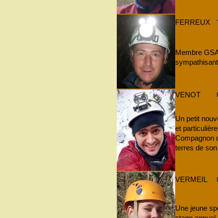
FERREUX
Membre GSAM
sympathisant
VENOT
Un petit nouv
et particuliè
Compagnon de
terres de so
VERMEIL
Une jeune spé
stage annuel 