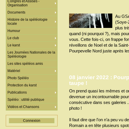
Congrès et Assises -
Organisation
Documents
Au GSAM
Histoire de la spéléologie
(Soye-2
locale
plus tr
Humour
quand (ni pourquoi ?), mais pou
Le club
vous. Cette fois-ci, on frappe f
réveillons de Noel et de la Saint
Le karst
Pourpevelle Nord juste après les 
Les Journées Nationales de la
Spéléologie
Les sites spéléos amis
Matériel
08 janvier 2022 : Pour
Photo Spéléo
taupe !
Protection du karst
On prend quasi les mêmes et o
Publications
devenue un incontournable pour
Spéléo : utilité publique
consécutive dans ses galeries ..
Vidéos et Chansons
photo !
Il faut dire que l’on n’a peu vu 
Connexion
Romain a en tête plusieurs spots