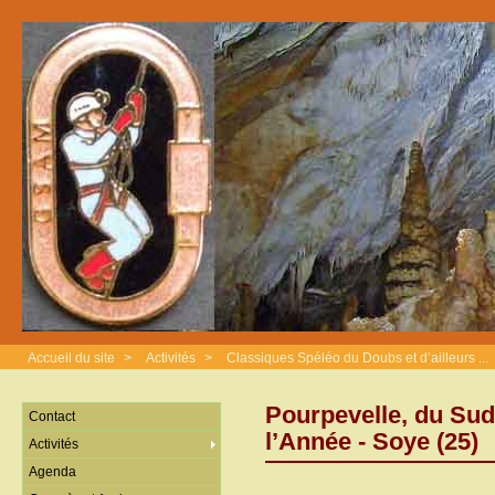
Accueil du site
>
Activités
>
Classiques Spéléo du Doubs et d’ailleurs ...
Pourpevelle, du Sud
Contact
l’Année - Soye (25)
Activités
Agenda