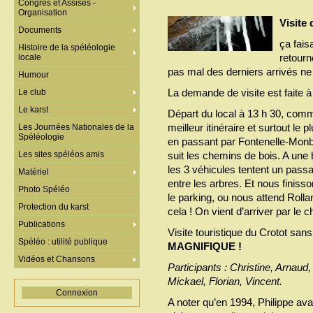
Congrès et Assises -
Organisation
Visite 
Documents
ça fais
Histoire de la spéléologie
retourn
locale
pas mal des derniers arrivés ne
Humour
La demande de visite est faite à
Le club
Le karst
Départ du local à 13 h 30, comm
meilleur itinéraire et surtout le p
Les Journées Nationales de la
Spéléologie
en passant par Fontenelle-Monby
Les sites spéléos amis
suit les chemins de bois. A une 
les 3 véhicules tentent un pass
Matériel
entre les arbres. Et nous finisso
Photo Spéléo
le parking, ou nous attend Rollan
Protection du karst
cela ! On vient d’arriver par le 
Publications
Visite touristique du Crotot sa
Spéléo : utilité publique
MAGNIFIQUE !
Vidéos et Chansons
Participants : Christine, Arnaud,
Mickael, Florian, Vincent.
Connexion
A noter qu’en 1994, Philippe ava