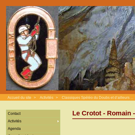
Accueil du site
>
Activités
>
Classiques Spéléo du Doubs et d’ailleurs ...
Le Crotot - Romain 
Contact
Activités
Agenda