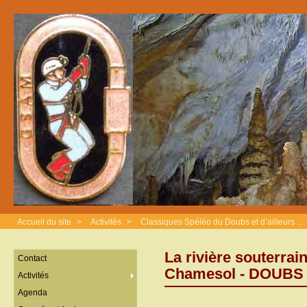
Accueil du site
>
Activités
>
Classiques Spéléo du Doubs et d’ailleurs ...
La rivière souterrai
Contact
Chamesol - DOUBS
Activités
Agenda