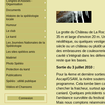
Congrès et Assises -
Organisation
Documents
Histoire de la spéléologie
locale
Humour
Le club
La grotte du Château de La Roc
35 m et large d’environ 20 m. Un
Le karst
néolithique, ou quelques vestige
Les Journées Nationales de la
siècle ou un château ou plutôt u
Spéléologie
des embrasures de couleuvrerie
Les sites spéléos amis
cavité s’intégrait dans les défe
Matériel
reste que les bases.
Photo Spéléo
Sortie du 3 juillet 2010 :
Protection du karst
Pour la 4eme et dernière sortie
Publications
Ascap/GSAM, la rivière souterr
Spéléo : utilité publique
programme. Cela tombe bien car
Vidéos et Chansons
chercher la fraicheur, surtout 
caniard. Quelques précédents st
l’ambiance survoltée du festiva
Connexion
Mais nous comptons néanmoins p