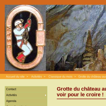
Accueil du site
>
Activités
>
Classique du mois
>
Grotte du château aux 
Grotte du château au
Contact
voir pour le croire !
Activités
Agenda