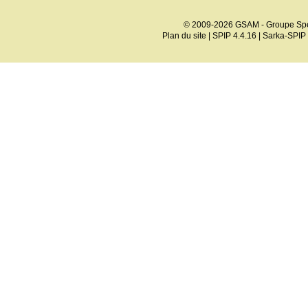
© 2009-2026 GSAM - Groupe Spé
Plan du site
|
SPIP 4.4.16
|
Sarka-SPIP 