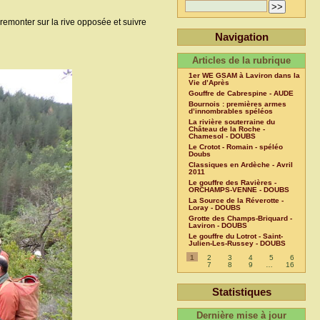
remonter sur la rive opposée et suivre
Navigation
Articles de la rubrique
1er WE GSAM à Laviron dans la
Vie d’Après
Gouffre de Cabrespine - AUDE
Bournois : premières armes
d’innombrables spéléos
La rivière souterraine du
Château de la Roche -
Chamesol - DOUBS
Le Crotot - Romain - spéléo
Doubs
Classiques en Ardèche - Avril
2011
Le gouffre des Ravières -
ORCHAMPS-VENNE - DOUBS
La Source de la Réverotte -
Loray - DOUBS
Grotte des Champs-Briquard -
Laviron - DOUBS
Le gouffre du Lotrot - Saint-
Julien-Les-Russey - DOUBS
1
2
3
4
5
6
7
8
9
…
16
Statistiques
Dernière mise à jour