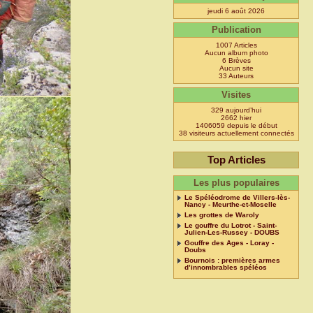
jeudi 6 août 2026
Publication
1007 Articles
Aucun album photo
6 Brèves
Aucun site
33 Auteurs
Visites
329 aujourd’hui
2662 hier
1406059 depuis le début
38 visiteurs actuellement connectés
Top Articles
Les plus populaires
Le Spéléodrome de Villers-lès-
Nancy - Meurthe-et-Moselle
Les grottes de Waroly
Le gouffre du Lotrot - Saint-
Julien-Les-Russey - DOUBS
Gouffre des Ages - Loray -
Doubs
Bournois : premières armes
d’innombrables spéléos