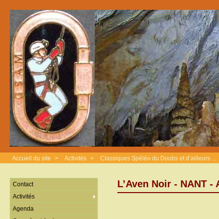
Accueil du site
>
Activités
>
Classiques Spéléo du Doubs et d’ailleurs ...
L’Aven Noir - NANT 
Contact
Activités
Agenda