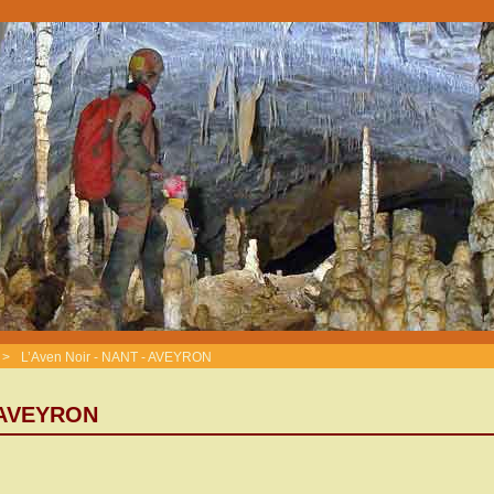
>
L’Aven Noir - NANT - AVEYRON
- AVEYRON