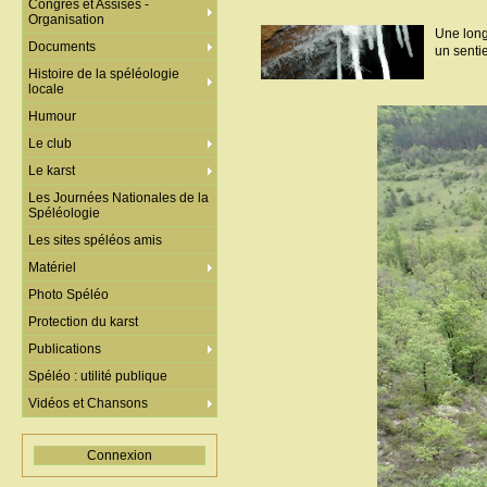
Congrès et Assises -
Organisation
Une long
Documents
un senti
Histoire de la spéléologie
locale
Humour
Le club
Le karst
Les Journées Nationales de la
Spéléologie
Les sites spéléos amis
Matériel
Photo Spéléo
Protection du karst
Publications
Spéléo : utilité publique
Vidéos et Chansons
Connexion