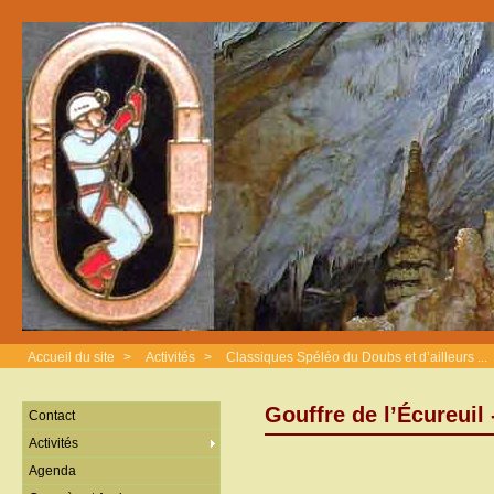
Accueil du site
>
Activités
>
Classiques Spéléo du Doubs et d’ailleurs ...
Gouffre de l’Écureuil
Contact
Activités
Agenda