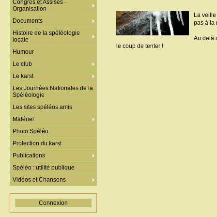
Congrès et Assises -
Organisation
La veille
Documents
pas à la 
Histoire de la spéléologie
Au delà d
locale
le coup de tenter !
Humour
Le club
Le karst
Les Journées Nationales de la
Spéléologie
Les sites spéléos amis
Matériel
Photo Spéléo
Protection du karst
Publications
Spéléo : utilité publique
Vidéos et Chansons
Connexion