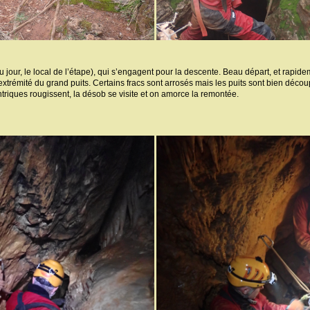
u jour, le local de l’étape), qui s’engagent pour la descente. Beau départ, et rapide
’extrémité du grand puits. Certains fracs sont arrosés mais les puits sont bien décou
triques rougissent, la désob se visite et on amorce la remontée.