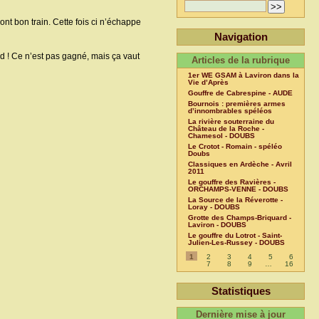
ont bon train. Cette fois ci n’échappe
Navigation
and ! Ce n’est pas gagné, mais ça vaut
Articles de la rubrique
1er WE GSAM à Laviron dans la
Vie d’Après
Gouffre de Cabrespine - AUDE
Bournois : premières armes
d’innombrables spéléos
La rivière souterraine du
Château de la Roche -
Chamesol - DOUBS
Le Crotot - Romain - spéléo
Doubs
Classiques en Ardèche - Avril
2011
Le gouffre des Ravières -
ORCHAMPS-VENNE - DOUBS
La Source de la Réverotte -
Loray - DOUBS
Grotte des Champs-Briquard -
Laviron - DOUBS
Le gouffre du Lotrot - Saint-
Julien-Les-Russey - DOUBS
1
2
3
4
5
6
7
8
9
…
16
Statistiques
Dernière mise à jour