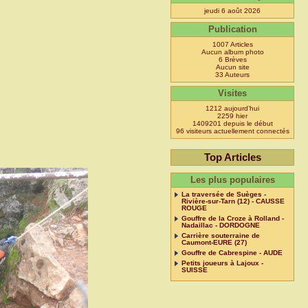
jeudi 6 août 2026
Publication
1007 Articles
Aucun album photo
6 Brèves
Aucun site
33 Auteurs
Visites
1212 aujourd’hui
2259 hier
1409201 depuis le début
96 visiteurs actuellement connectés
Top Articles
Les plus populaires
La traversée de Suèges -
Rivière-sur-Tarn (12) - CAUSSE
ROUGE
Gouffre de la Croze à Rolland -
Nadaillac - DORDOGNE
Carrière souterraine de
Caumont-EURE (27)
Gouffre de Cabrespine - AUDE
Petits joueurs à Lajoux -
SUISSE