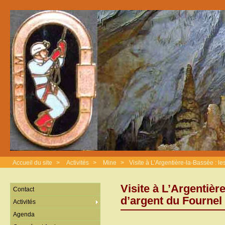
Accueil du site
>
Activités
>
Mine
>
Visite à L’Argentière-la-Bassée : l
Visite à L’Argentièr
Contact
d’argent du Fournel
Activités
Agenda