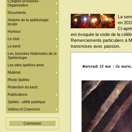
Congrès et Assises -
Organisation
Documents
La sem
Histoire de la spéléologie
en 2010
locale
Ci-aprè
Humour
est évoquée la visite de la célè
Le club
Remerciements particuliers à M
transmises avec passion.
Le karst
Les Journées Nationales de la
Spéléologie
Les sites spéléos amis
Matériel
Photo Spéléo
Protection du karst
Publications
Spéléo : utilité publique
Vidéos et Chansons
Connexion