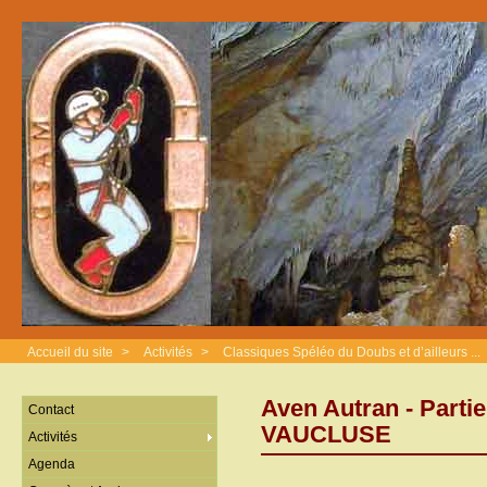
Accueil du site
>
Activités
>
Classiques Spéléo du Doubs et d’ailleurs ...
Aven Autran - Partie 
Contact
VAUCLUSE
Activités
Agenda