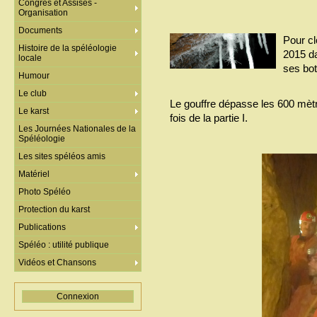
Congrès et Assises -
Organisation
Documents
Pour cl
Histoire de la spéléologie
2015 da
locale
ses bot
Humour
Le club
Le gouffre dépasse les 600 mèt
Le karst
fois de la partie I.
Les Journées Nationales de la
Spéléologie
Les sites spéléos amis
Matériel
Photo Spéléo
Protection du karst
Publications
Spéléo : utilité publique
Vidéos et Chansons
Connexion