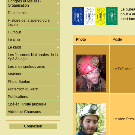
Congrès et Assises -
Organisation
Le burea
Documents
pour 4 a
Il est fo
Histoire de la spéléologie
locale
Humour
Photo
Poste
Le club
Le karst
Les Journées Nationales de la
Spéléologie
Les sites spéléos amis
Le Président
Matériel
Photo Spéléo
Protection du karst
Publications
Spéléo : utilité publique
Vidéos et Chansons
Le Vice-Prés
Connexion