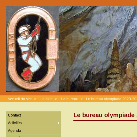
Accueil du site
>
Le club
>
Le bureau
>
Le bureau olympiade 2020-20
Le bureau olympiade 
Contact
Activités
Agenda