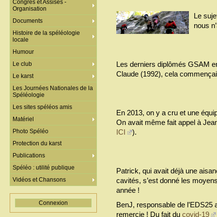
Congrès et Assises -
Organisation
Le suje
Documents
nous n’
Histoire de la spéléologie
locale
Humour
Les derniers diplômés GSAM enc
Le club
Claude (1992), cela commençait 
Le karst
Les Journées Nationales de la
Spéléologie
Les sites spéléos amis
En 2013, on y a cru et une équip
Matériel
On avait même fait appel à Jean-
Photo Spéléo
ICI
).
Protection du karst
Publications
Spéléo : utilité publique
Patrick, qui avait déjà une aisa
Vidéos et Chansons
cavités, s’est donné les moyens 
année !
Connexion
BenJ, responsable de l’EDS25 a 
remercie ! Du fait du
covid-19