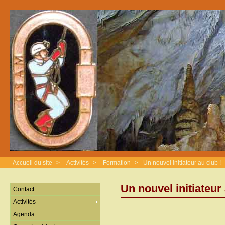
Accueil du site
>
Activités
>
Formation
>
Un nouvel initiateur au club !
Un nouvel initiateur 
Contact
Activités
Agenda