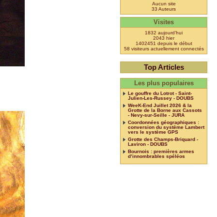
Aucun site
33 Auteurs
Visites
1832 aujourd’hui
2043 hier
1402451 depuis le début
58 visiteurs actuellement connectés
Top Articles
Les plus populaires
Le gouffre du Lotrot - Saint-
Julien-Les-Russey - DOUBS
WeeK-End Juillet 2026 & la
Grotte de la Borne aux Cassots
- Nevy-sur-Seille - JURA
Coordonnées géographiques :
conversion du système Lambert
vers le système GPS
Grotte des Champs-Briquard -
Laviron - DOUBS
Bournois : premières armes
d’innombrables spéléos