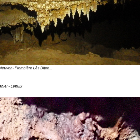
 Neuvon- Plombière Lès Dijon...
aniel - Lepuix