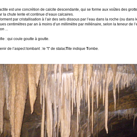
actite est une concrétion de calcite descendante, qui se forme aux voûtes des grotte
r la chute lente et continue d’eaux calcaires.
forment par cristallisation à l’air des sels dissous par l’eau dans la roche (ou dans l
ues centimètres par an à moins d’un millimètre par millénaire, selon la teneur de l’
on ...
fie : qui coule goutte à goutte.
 de l’aspect tombant : le "t" de stalac
T
ite indique
T
ombe.