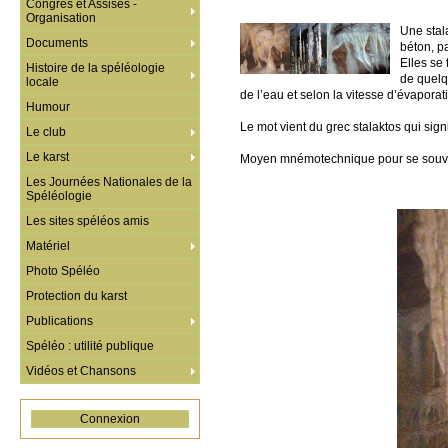
Congrès et Assises -
Organisation
Une stal
Documents
béton, pa
Elles se 
Histoire de la spéléologie
de quelq
locale
de l’eau et selon la vitesse d’évaporati
Humour
Le mot vient du grec stalaktos qui signi
Le club
Le karst
Moyen mnémotechnique pour se souvenir
Les Journées Nationales de la
Spéléologie
Les sites spéléos amis
Matériel
Photo Spéléo
Protection du karst
Publications
Spéléo : utilité publique
Vidéos et Chansons
Connexion