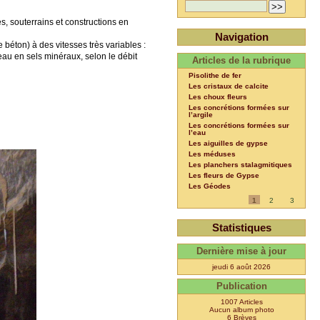
s, souterrains et constructions en
Navigation
e béton) à des vitesses très variables :
eau en sels minéraux, selon le débit
Articles de la rubrique
Pisolithe de fer
Les cristaux de calcite
Les choux fleurs
Les concrétions formées sur
l’argile
Les concrétions formées sur
l’eau
Les aiguilles de gypse
Les méduses
Les planchers stalagmitiques
Les fleurs de Gypse
Les Géodes
1
2
3
Statistiques
Dernière mise à jour
jeudi 6 août 2026
Publication
1007 Articles
Aucun album photo
6 Brèves