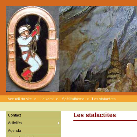
Accueil du site
>
Le karst
>
Spéléothème
>
Les stalactites
Les stalactites
Contact
Activités
Agenda