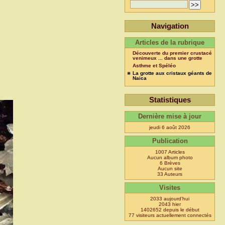
Navigation
Articles de la rubrique
Découverte du premier crustacé
venimeux ... dans une grotte
Asthme et Spéléo
La grotte aux cristaux géants de
Naica
Statistiques
Dernière mise à jour
jeudi 6 août 2026
Publication
1007 Articles
Aucun album photo
6 Brèves
Aucun site
33 Auteurs
Visites
2033 aujourd’hui
2043 hier
1402652 depuis le début
77 visiteurs actuellement connectés