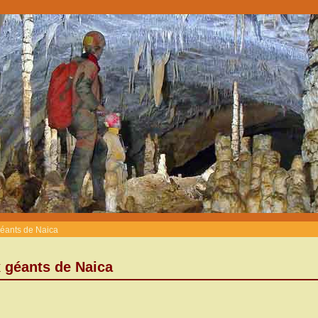
géants de Naica
x géants de Naica