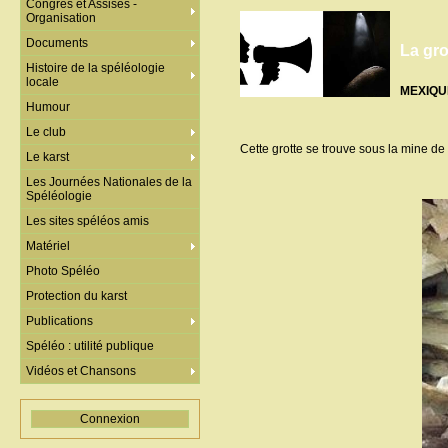
Congrès et Assises -
Organisation
Documents
La gro
Histoire de la spéléologie
locale
MEXIQU
Humour
Le club
Cette grotte se trouve sous la mine d
Le karst
Les Journées Nationales de la
Spéléologie
Les sites spéléos amis
Matériel
Photo Spéléo
Protection du karst
Publications
Spéléo : utilité publique
Vidéos et Chansons
Connexion