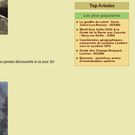
Top Articles
Les plus populaires
Le gouffre du Lotrot - Saint-
Julien-Les-Russey - DOUBS
WeeK-End Juillet 2026 & la
Grotte de la Borne aux Cassots
- Nevy-sur-Seille - JURA
Coordonnées géographiques :
conversion du système Lambert
vers le système GPS
Grotte des Champs-Briquard -
Laviron - DOUBS
Bournois : premières armes
d’innombrables spéléos
ux jamais découverts à ce jour. En