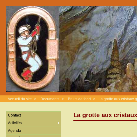
Accueil du site
>
Documents
>
Bruits de fond
>
La grotte aux cristaux 
La grotte aux cristau
Contact
Activités
Agenda