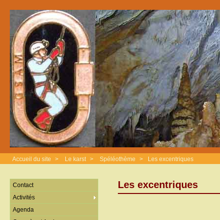
Accueil du site
>
Le karst
>
Spéléothème
>
Les excentriques
Les excentriques
Contact
Activités
Agenda