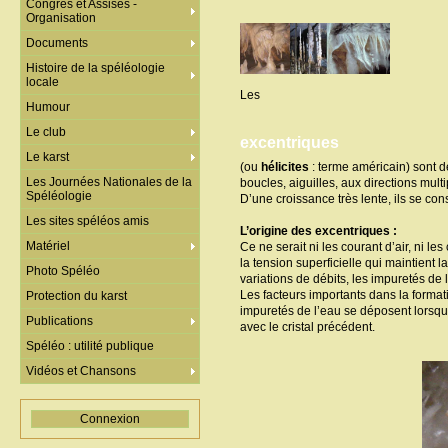
Congrès et Assises -
Organisation
Documents
Histoire de la spéléologie
locale
Les
Humour
Le club
excentriques
Le karst
(ou
hélicites
: terme américain) sont de
Les Journées Nationales de la
boucles, aiguilles, aux directions multi
Spéléologie
D’une croissance très lente, ils se const
Les sites spéléos amis
L’origine des excentriques :
Matériel
Ce ne serait ni les courant d’air, ni l
la tension superficielle qui maintient l
Photo Spéléo
variations de débits, les impuretés de l
Les facteurs importants dans la format
Protection du karst
impuretés de l’eau se déposent lorsque 
Publications
avec le cristal précédent.
Spéléo : utilité publique
Vidéos et Chansons
Connexion