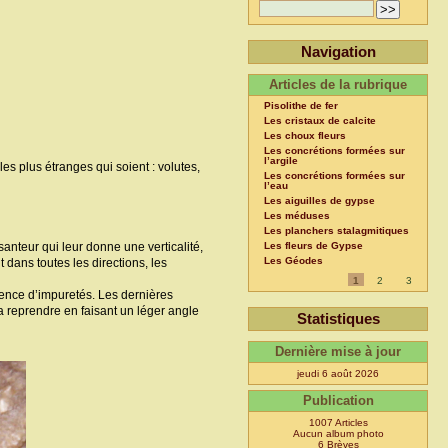
Navigation
Articles de la rubrique
Pisolithe de fer
Les cristaux de calcite
Les choux fleurs
Les concrétions formées sur
l’argile
es plus étranges qui soient : volutes,
Les concrétions formées sur
l’eau
Les aiguilles de gypse
Les méduses
Les planchers stalagmitiques
santeur qui leur donne une verticalité,
Les fleurs de Gypse
Les Géodes
t dans toutes les directions, les
1
2
3
ésence d’impuretés. Les dernières
va reprendre en faisant un léger angle
Statistiques
Dernière mise à jour
jeudi 6 août 2026
Publication
1007 Articles
Aucun album photo
6 Brèves