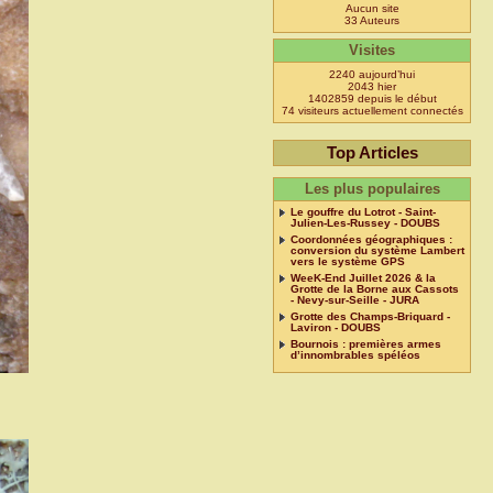
Aucun site
33 Auteurs
Visites
2240 aujourd’hui
2043 hier
1402859 depuis le début
74 visiteurs actuellement connectés
Top Articles
Les plus populaires
Le gouffre du Lotrot - Saint-
Julien-Les-Russey - DOUBS
Coordonnées géographiques :
conversion du système Lambert
vers le système GPS
WeeK-End Juillet 2026 & la
Grotte de la Borne aux Cassots
- Nevy-sur-Seille - JURA
Grotte des Champs-Briquard -
Laviron - DOUBS
Bournois : premières armes
d’innombrables spéléos