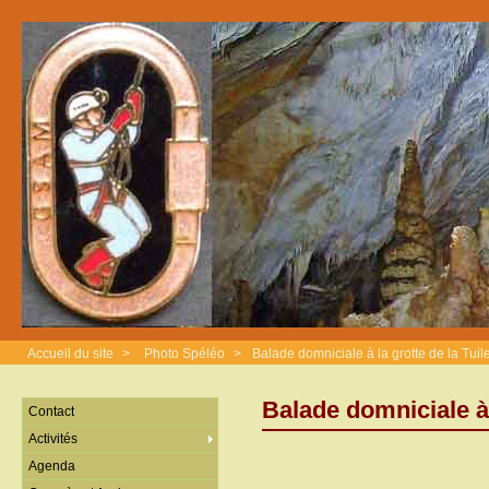
Accueil du site
>
Photo Spéléo
>
Balade domniciale à la grotte de la Tuil
Balade domniciale à l
Contact
Activités
Agenda