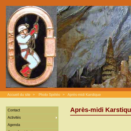
Accueil du site
>
Photo Spéléo
>
Après-midi Karstique
Après-midi Karstiq
Contact
Activités
Agenda