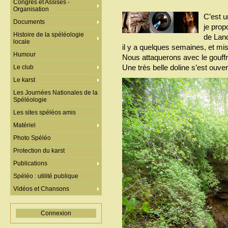
Congrès et Assises -
Organisation
C’est 
Documents
je prop
Histoire de la spéléologie
de Land
locale
il y a quelques semaines, et mis 
Humour
Nous attaquerons avec le gouff
Une très belle doline s’est ouve
Le club
Le karst
Les Journées Nationales de la
Spéléologie
Les sites spéléos amis
Matériel
Photo Spéléo
Protection du karst
Publications
Spéléo : utilité publique
Vidéos et Chansons
Connexion