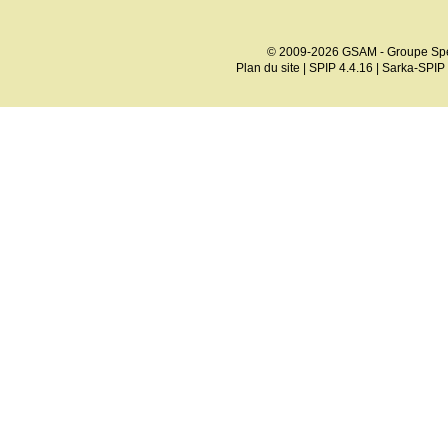
© 2009-2026 GSAM - Groupe Spé
Plan du site
|
SPIP 4.4.16
|
Sarka-SPIP 