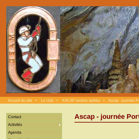
Accueil du site
>
Le club
>
ASCAP section spéléo
>
Ascap - journée P
Ascap - journée Por
Contact
Activités
Agenda