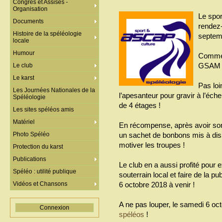
Congrès et Assises -
Organisation
Le sport
Documents
rendez
Histoire de la spéléologie
septem
locale
Humour
Comme 
GSAM on
Le club
Le karst
Pas loi
Les Journées Nationales de la
l’apesanteur pour gravir à l’éch
Spéléologie
de 4 étages !
Les sites spéléos amis
Matériel
En récompense, après avoir son
Photo Spéléo
un sachet de bonbons mis à dispos
motiver les troupes !
Protection du karst
Publications
Le club en a aussi profité pour
Spéléo : utilité publique
souterrain local et faire de la p
Vidéos et Chansons
6 octobre 2018 à venir !
A ne pas louper, le samedi 6 o
Connexion
spéléos
!