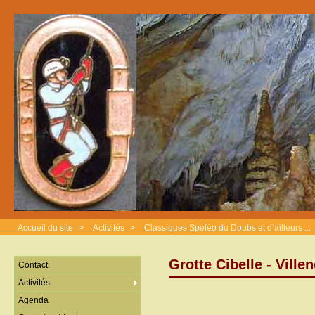
Accueil du site
>
Activités
>
Classiques Spéléo du Doubs et d’ailleurs ...
Grotte Cibelle - Vill
Contact
Activités
Agenda