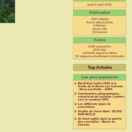
jeudi 6 août 2026
Publication
1007 Articles
Aucun album photo
6 Brèves
Aucun site
33 Auteurs
Visites
1030 aujourd’hui
2043 hier
1401649 depuis le début
52 visiteurs actuellement connectés
Top Articles
Les plus populaires
WeeK-End Juillet 2026 & la
Grotte de la Borne aux Cassots
- Nevy-sur-Seille - JURA
Coordonnées géographiques :
conversion du système Lambert
vers le système GPS
Les différents types de
concrétions
Gouffre du Vieux Mont - BLOIS-
SUR-SEILLE
Un flash oublié dans la galerie
des crocodiles - Borne au
Cassots