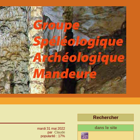
Rechercher
dans le site
mardi 31 mai 2022
par
Claude
popularité : 17%