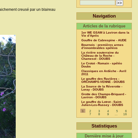
fraichement creusé par un blaireau
Navigation
Articles de la rubrique
1er WE GSAM à Laviron dans la
Vie d’Après
Gouffre de Cabrespine - AUDE
Bournois : premières armes
d’innombrables spéléos
La rivière souterraine du
Château de la Roche -
Chamesol - DOUBS
Le Crotot - Romain - spéléo
Doubs
Classiques en Ardèche - Avril
2011
Le gouffre des Ravières -
ORCHAMPS-VENNE - DOUBS
La Source de la Réverotte -
Loray - DOUBS
Grotte des Champs-Briquard -
Laviron - DOUBS
Le gouffre du Lotrot - Saint-
Julien-Les-Russey - DOUBS
1
2
3
4
5
6
7
8
9
…
16
Statistiques
Dernière mise à jour