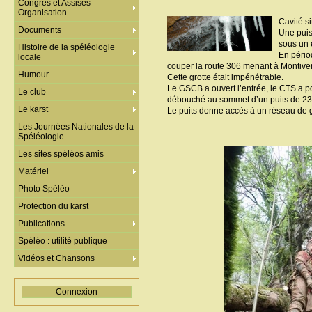
Congrès et Assises -
Organisation
Cavité s
Documents
Une puis
sous un 
Histoire de la spéléologie
En pério
locale
couper la route 306 menant à Montive
Humour
Cette grotte était impénétrable.
Le GSCB a ouvert l’entrée, le CTS a po
Le club
débouché au sommet d’un puits de 23 
Le karst
Le puits donne accès à un réseau de ga
Les Journées Nationales de la
Spéléologie
Les sites spéléos amis
Matériel
Photo Spéléo
Protection du karst
Publications
Spéléo : utilité publique
Vidéos et Chansons
Connexion