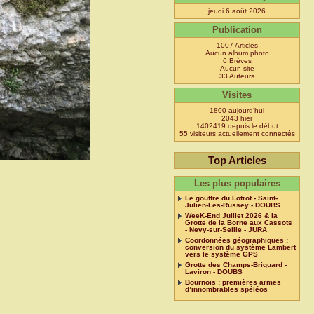
jeudi 6 août 2026
Publication
1007 Articles
Aucun album photo
6 Brèves
Aucun site
33 Auteurs
Visites
1800 aujourd’hui
2043 hier
1402419 depuis le début
55 visiteurs actuellement connectés
Top Articles
Les plus populaires
Le gouffre du Lotrot - Saint-
Julien-Les-Russey - DOUBS
WeeK-End Juillet 2026 & la
Grotte de la Borne aux Cassots
- Nevy-sur-Seille - JURA
Coordonnées géographiques :
conversion du système Lambert
vers le système GPS
Grotte des Champs-Briquard -
Laviron - DOUBS
Bournois : premières armes
d’innombrables spéléos