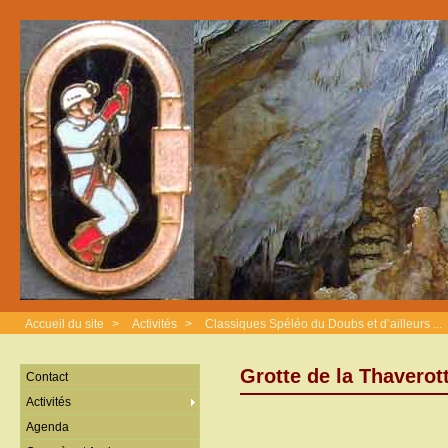
Accueil du site
>
Activités
>
Classiques Spéléo du Doubs et d’ailleurs ...
Grotte de la Thavero
Contact
Activités
Agenda