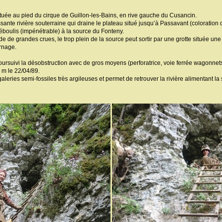
ituée au pied du cirque de Guillon-les-Bains, en rive gauche du Cusancin.
sante rivière souterraine qui draine le plateau situé jusqu’à Passavant (coloration
éboulis (impénétrable) à la source du Fonteny.
de de grandes crues, le trop plein de la source peut sortir par une grotte située un
rnage.
ursuivi la désobstruction avec de gros moyens (perforatrice, voie ferrée wagonnets,
m le 22/04/89.
leries semi-fossiles très argileuses et permet de retrouver la rivière alimentant la