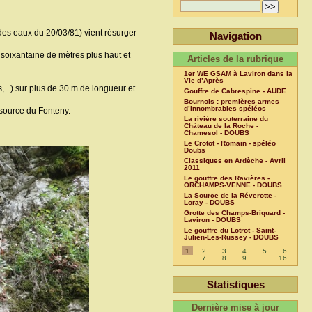
 des eaux du 20/03/81) vient résurger
Navigation
e soixantaine de mètres plus haut et
Articles de la rubrique
1er WE GSAM à Laviron dans la
Vie d’Après
...) sur plus de 30 m de longueur et
Gouffre de Cabrespine - AUDE
Bournois : premières armes
d’innombrables spéléos
 source du Fonteny.
La rivière souterraine du
Château de la Roche -
Chamesol - DOUBS
Le Crotot - Romain - spéléo
Doubs
Classiques en Ardèche - Avril
2011
Le gouffre des Ravières -
ORCHAMPS-VENNE - DOUBS
La Source de la Réverotte -
Loray - DOUBS
Grotte des Champs-Briquard -
Laviron - DOUBS
Le gouffre du Lotrot - Saint-
Julien-Les-Russey - DOUBS
1
2
3
4
5
6
7
8
9
…
16
Statistiques
Dernière mise à jour