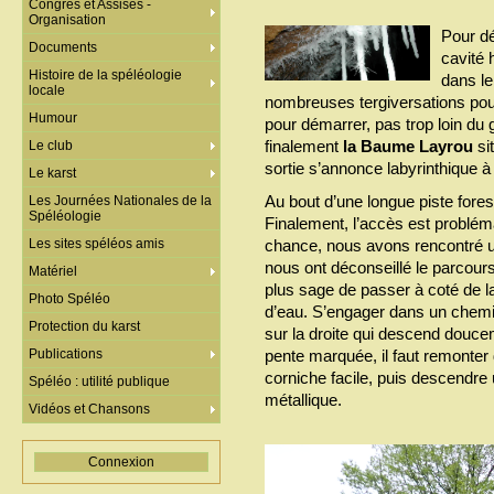
Congrès et Assises -
Organisation
Pour d
Documents
cavité 
Histoire de la spéléologie
dans l
locale
nombreuses tergiversations pour 
Humour
pour démarrer, pas trop loin du
finalement
la Baume Layrou
si
Le club
sortie s’annonce labyrinthique à
Le karst
Au bout d’une longue piste forest
Les Journées Nationales de la
Spéléologie
Finalement, l’accès est probléma
Les sites spéléos amis
chance, nous avons rencontré un
nous ont déconseillé le parcours
Matériel
plus sage de passer à coté de la
Photo Spéléo
d’eau. S’engager dans un chemi
Protection du karst
sur la droite qui descend douc
Publications
pente marquée, il faut remonter
corniche facile, puis descendre 
Spéléo : utilité publique
métallique.
Vidéos et Chansons
Connexion