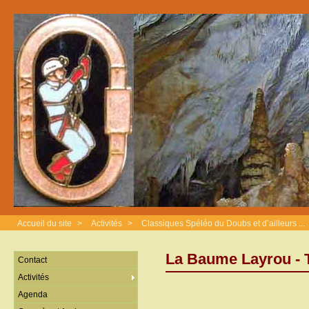
Accueil du site
>
Activités
>
Classiques Spéléo du Doubs et d’ailleurs ...
La Baume Layrou -
Contact
Activités
Agenda