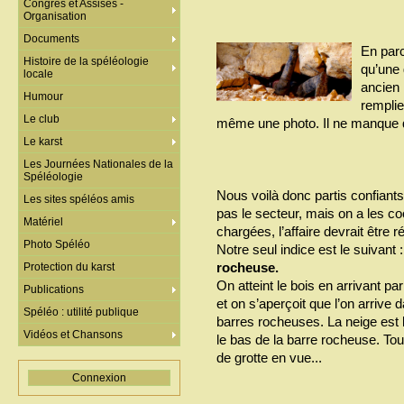
Congrès et Assises -
Organisation
Documents
En parc
Histoire de la spéléologie
qu’une 
locale
ancien 
Humour
remplie
Le club
même une photo. Il ne manque que
Le karst
Les Journées Nationales de la
Spéléologie
Nous voilà donc partis confiants
Les sites spéléos amis
pas le secteur, mais on a les co
Matériel
chargées, l’affaire devrait être
Photo Spéléo
Notre seul indice est le suivant :
rocheuse.
Protection du karst
On atteint le bois en arrivant p
Publications
et on s’aperçoit que l’on arrive
Spéléo : utilité publique
barres rocheuses. La neige est
Vidéos et Chansons
le bas de la barre rocheuse. Tou
de grotte en vue...
Connexion