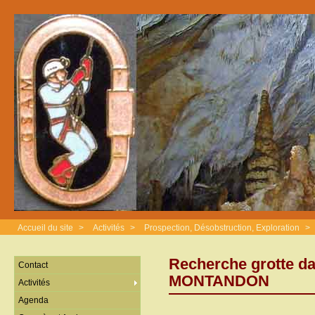
Accueil du site
>
Activités
>
Prospection, Désobstruction, Exploration
>
Recherche grotte da
Contact
MONTANDON
Activités
Agenda