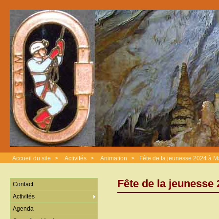
Accueil du site
>
Activités
>
Animation
>
Fête de la jeunesse 2024 à 
Fête de la jeunesse
Contact
Activités
Agenda