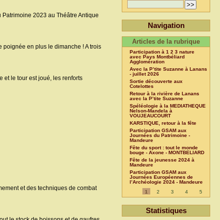
u Patrimoine 2023 au Théâtre Antique
Navigation
Articles de la rubrique
 poignée en plus le dimanche ! A trois
Participation à 1 2 3 nature
avec Pays Montbéliard
Agglomération
Avec la P’tite Suzanne à Lanans
- juillet 2026
et le tour est joué, les renforts
Sortie découverte aux
Cotelottes
Retour à la rivière de Lanans
avec la P’tite Suzanne
Spéléologie à la MEDIATHEQUE
Nelson-Mandela à
VOUJEAUCOURT
KARSTIQUE, retour à la fête
Participation GSAM aux
Journées du Patrimoine -
Mandeure
Fête du sport : tout le monde
bouge - Axone - MONTBELIARD
Fête de la jeunesse 2024 à
Mandeure
Participation GSAM aux
Journées Européennes de
l’Archéologie 2024 - Mandeure
armement et des techniques de combat
1
2
3
4
5
Statistiques
out le stock de boissons et de gaufres