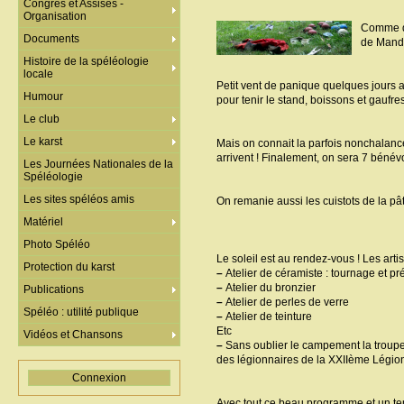
Congrès et Assises -
Organisation
Comme de
Documents
de Mand
Histoire de la spéléologie
locale
Petit vent de panique quelques jours a
Humour
pour tenir le stand, boissons et gaufres
Le club
Le karst
Mais on connait la parfois nonchalance 
arrivent ! Finalement, on sera 7 bénév
Les Journées Nationales de la
Spéléologie
Les sites spéléos amis
On remanie aussi les cuistots de la pât
Matériel
Photo Spéléo
Le soleil est au rendez-vous ! Les arti
Protection du karst
–
Atelier de céramiste : tournage et pré
–
Atelier du bronzier
Publications
–
Atelier de perles de verre
Spéléo : utilité publique
–
Atelier de teinture
Etc
Vidéos et Chansons
–
Sans oublier le campement la troupe 
des légionnaires de la XXIIème Légion
Connexion
Avec tout ce beau programme et un temp