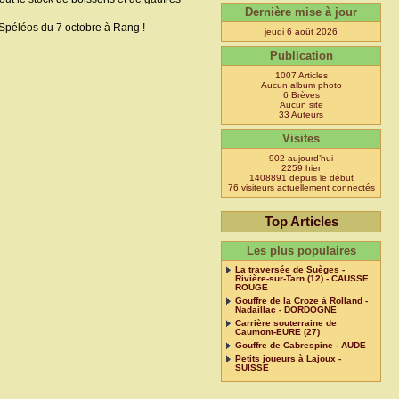
Dernière mise à jour
s Spéléos du 7 octobre à Rang !
jeudi 6 août 2026
Publication
1007 Articles
Aucun album photo
6 Brèves
Aucun site
33 Auteurs
Visites
902 aujourd’hui
2259 hier
1408891 depuis le début
76 visiteurs actuellement connectés
Top Articles
Les plus populaires
La traversée de Suèges -
Rivière-sur-Tarn (12) - CAUSSE
ROUGE
Gouffre de la Croze à Rolland -
Nadaillac - DORDOGNE
Carrière souterraine de
Caumont-EURE (27)
Gouffre de Cabrespine - AUDE
Petits joueurs à Lajoux -
SUISSE