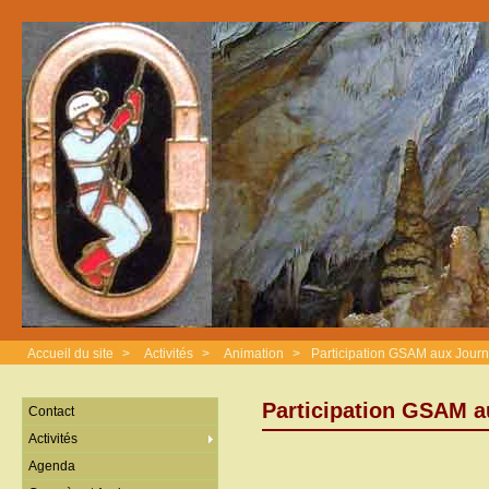
Accueil du site
>
Activités
>
Animation
>
Participation GSAM aux Jour
Participation GSAM a
Contact
Activités
Agenda