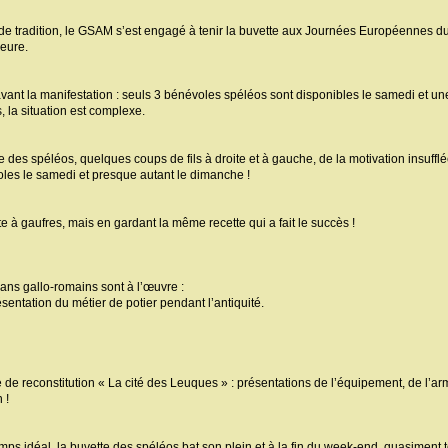
 tradition, le GSAM s’est engagé à tenir la buvette aux Journées Européennes d
eure.
vant la manifestation : seuls 3 bénévoles spéléos sont disponibles le samedi et une
, la situation est complexe.
des spéléos, quelques coups de fils à droite et à gauche, de la motivation insufflée 
oles le samedi et presque autant le dimanche !
e à gaufres, mais en gardant la même recette qui a fait le succès !
sans gallo-romains sont à l’œuvre :
sentation du métier de potier pendant l’antiquité.
de reconstitution « La cité des Leuques » : présentations de l’équipement, de l’
 !
s idéal, la buvette des spéléos bat son plein et à la fin du week-end, quasiment t