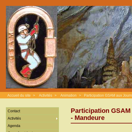
Accueil du site
>
Activités
>
Animation
>
Participation GSAM aux Jour
Participation GSAM
Contact
- Mandeure
Activités
Agenda