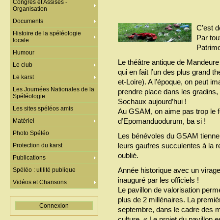
Congrès et Assises -
Organisation
Documents
C’est d
Histoire de la spéléologie
Par tou
locale
Patrimo
Humour
Le théâtre antique de Mandeure
Le club
qui en fait l’un des plus grand 
Le karst
et-Loire). A l’époque, on peut i
Les Journées Nationales de la
prendre place dans les gradins, 
Spéléologie
Sochaux aujourd’hui !
Les sites spéléos amis
Au GSAM, on aime pas trop le fo
d’Epomanduodurum, ba si !
Matériel
Photo Spéléo
Les bénévoles du GSAM tiennen
leurs gaufres succulentes à la 
Protection du karst
oublié.
Publications
Année historique avec un virage 
Spéléo : utilité publique
inauguré par les officiels !
Vidéos et Chansons
Le pavillon de valorisation perm
plus de 2 millénaires. La premi
Connexion
septembre, dans le cadre des ma
culture. « Le projet du pavillon e