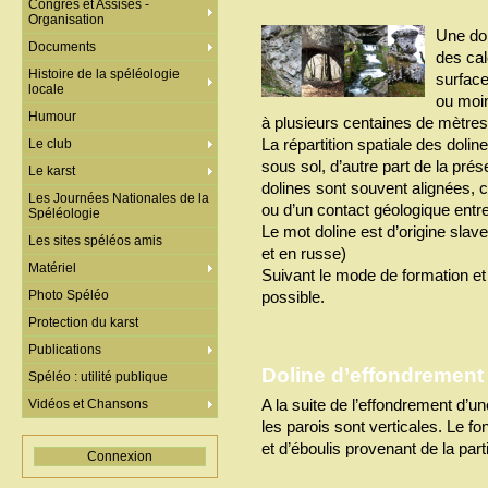
Congrès et Assises -
Organisation
Une dol
Documents
des cal
Histoire de la spéléologie
surface
locale
ou moi
Humour
à plusieurs centaines de mètres
La répartition spatiale des doline
Le club
sous sol, d’autre part de la pr
Le karst
dolines sont souvent alignées, c
Les Journées Nationales de la
ou d’un contact géologique entre
Spéléologie
Le mot doline est d’origine slav
Les sites spéléos amis
et en russe)
Matériel
Suivant le mode de formation et 
Photo Spéléo
possible.
Protection du karst
Publications
Doline d’effondrement 
Spéléo : utilité publique
A la suite de l’effondrement d’u
Vidéos et Chansons
les parois sont verticales. Le f
et d’éboulis provenant de la part
Connexion