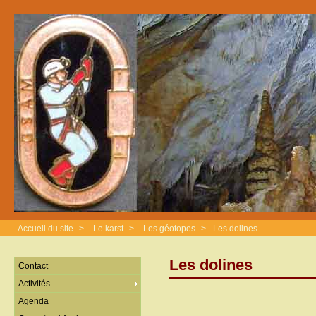
Accueil du site
>
Le karst
>
Les géotopes
>
Les dolines
Les dolines
Contact
Activités
Agenda