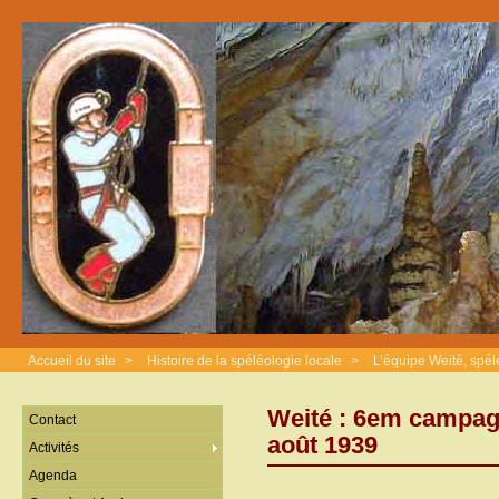
Accueil du site
>
Histoire de la spéléologie locale
>
L’équipe Weité, spé
Weité : 6em campag
Contact
août 1939
Activités
Agenda