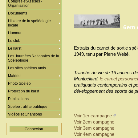
Congrès et Assises -
Organisation
Documents
Histoire de la spéléologie
locale
6em 
Humour
Le club
Extraits du carnet de sortie sp
Le karst
1949, tenu par Pierre Weité.
Les Journées Nationales de la
Spéléologie
Les sites spéléos amis
Tranche de vie de 16 années de 
Matériel
Montbéliard,
le carnet personnel
Photo Spéléo
pratiquants contemporains et pou
développement des sports de pl
Protection du karst
Publications
Spéléo : utilité publique
Vidéos et Chansons
Voir 1er campagne
Voir 2em campagne
Voir 3em campagne
Connexion
Voir 4em campagne