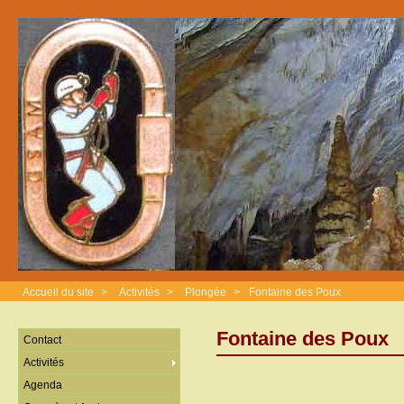
Accueil du site
>
Activités
>
Plongée
>
Fontaine des Poux
Fontaine des Poux
Contact
Activités
Agenda