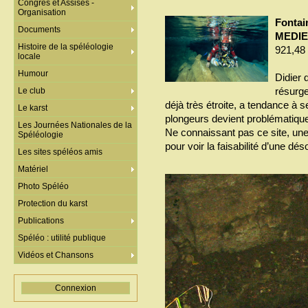
Congrès et Assises -
Organisation
Fontai
Documents
MEDI
Histoire de la spéléologie
921,48 
locale
Humour
Didier 
résurge
Le club
déjà très étroite, a tendance à 
Le karst
plongeurs devient problématiqu
Les Journées Nationales de la
Ne connaissant pas ce site, une
Spéléologie
pour voir la faisabilité d’une dé
Les sites spéléos amis
Matériel
Photo Spéléo
Protection du karst
Publications
Spéléo : utilité publique
Vidéos et Chansons
Connexion